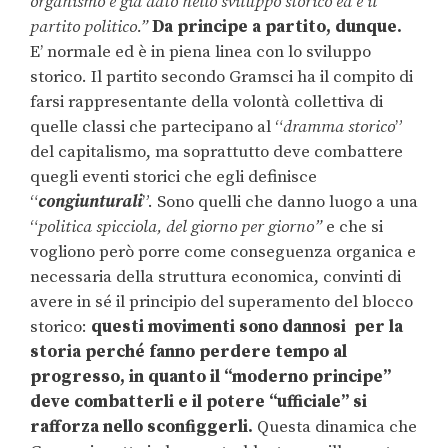
organismo è già dato nello sviluppo storico ed è il
partito politico.”
Da principe a partito, dunque.
E’ normale ed è in piena linea con lo sviluppo
storico. Il partito secondo Gramsci ha il compito di
farsi rappresentante della volontà collettiva di
quelle classi che partecipano al “
dramma storico
”
del capitalismo, ma soprattutto deve combattere
quegli eventi storici che egli definisce
“
congiunturali
”. Sono quelli che danno luogo a una
“
politica spicciola, del giorno per giorno”
e che si
vogliono però porre come conseguenza organica e
necessaria della struttura economica, convinti di
avere in sé il principio del superamento del blocco
storico:
questi movimenti sono dannosi per la
storia perché fanno perdere tempo al
progresso, in quanto il “moderno principe”
deve combatterli e il potere “ufficiale” si
rafforza nello sconfiggerli.
Questa dinamica che