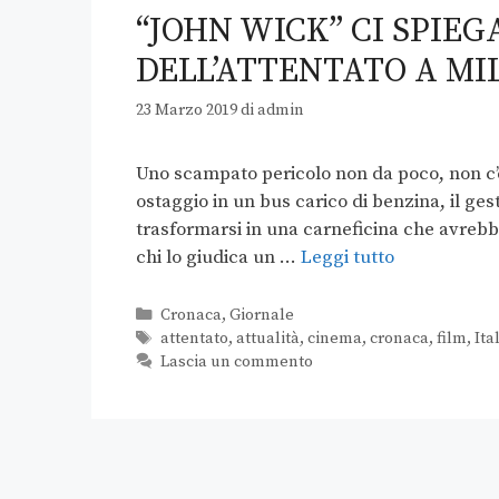
“JOHN WICK” CI SPIE
DELL’ATTENTATO A MI
23 Marzo 2019
di
admin
Uno scampato pericolo non da poco, non c’è
ostaggio in un bus carico di benzina, il g
trasformarsi in una carneficina che avrebbe 
chi lo giudica un …
Leggi tutto
Cronaca
,
Giornale
attentato
,
attualità
,
cinema
,
cronaca
,
film
,
Ita
Lascia un commento