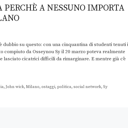
GA PERCHÈ A NESSUNO IMPORTA
LANO
 dubbio su questo: con una cinquantina di studenti tenuti 
esto compiuto da Osseynou Sy il 20 marzo poteva realmente
lasciato cicatrici difficili da rimarginare. E mentre già c’è
lia
,
John wick
,
Milano
,
ostaggi
,
politica
,
social network
,
Sy