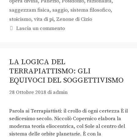
opera divina
,
Panezio
,
Posidonio
,
razionalità
,
saggezzam fisica
,
saggio
,
sistema filosofico
,
stoicismo
,
vita di pi
,
Zenone di Cizio
Lascia un commento
LA LOGICA DEL
TERRAPIATTISMO: GLI
EQUIVOCI DEL SOGGETTIVISMO
28 Ottobre 2018
di
admin
Parola ai Terrapiattisti: il crollo di ogni certezza È il
sedicesimo secolo. Niccolò Copernico elabora la
moderna teoria eliocentrica, col Sole al centro del
sistema delle orbite planetarie. È con la