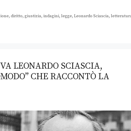
zione
,
diritto
,
giustizia
,
indagini
,
legge
,
Leonardo Sciascia
,
letteratur
VA LEONARDO SCIASCIA,
OMODO” CHE RACCONTÒ LA