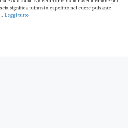
ilia e dell’Italia. E a cento anni dalla nascita rimane più
ia significa tuffarsi a capofitto nel cuore pulsante
e …
Leggi tutto