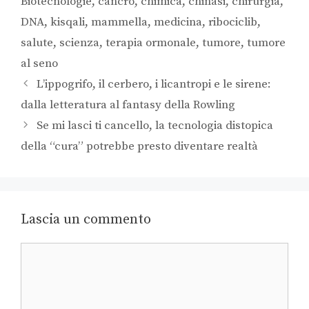
Biotecnologie
,
cancro
,
chimica
,
chinasi
,
chirurgia
,
DNA
,
kisqali
,
mammella
,
medicina
,
ribociclib
,
salute
,
scienza
,
terapia ormonale
,
tumore
,
tumore
al seno
L’ippogrifo, il cerbero, i licantropi e le sirene:
dalla letteratura al fantasy della Rowling
Se mi lasci ti cancello, la tecnologia distopica
della “cura” potrebbe presto diventare realtà
Lascia un commento