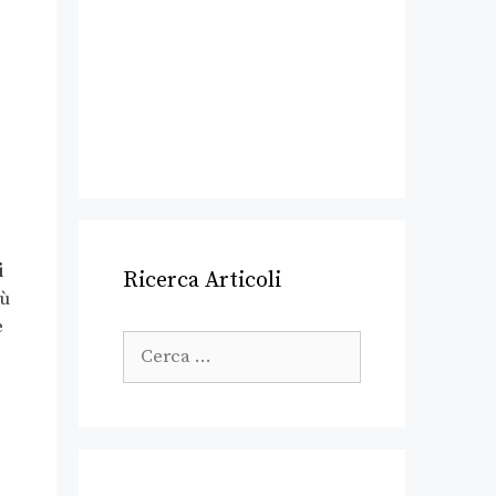
i
Ricerca Articoli
iù
e