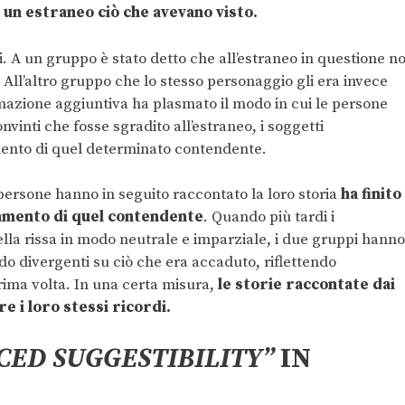
 un estraneo ciò che avevano visto.
pi. A un gruppo è stato detto che all’estraneo in questione n
All’altro gruppo che lo stesso personaggio gli era invece
mazione aggiuntiva ha plasmato il modo in cui le persone
nvinti che fosse sgradito all’estraneo, i soggetti
ento di quel determinato contendente.
 persone hanno in seguito raccontato la loro storia
ha finito
tamento di quel contendente
. Quando più tardi i
ella rissa in modo neutrale e imparziale, i due gruppi hanno
 divergenti su ciò che era accaduto, riflettendo
rima volta. In una certa misura,
le storie raccontate dai
e i loro stessi ricordi.
CED SUGGESTIBILITY”
IN