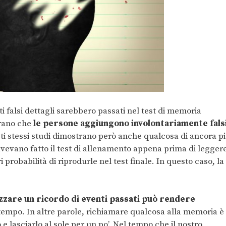
ti falsi dettagli sarebbero passati nel test di memoria
trano che
le persone aggiungono involontariamente fals
esti stessi studi dimostrano però anche qualcosa di ancora p
 avevano fatto il test di allenamento appena prima di legger
 probabilità di riprodurle nel test finale. In questo caso, la
zzare un ricordo di eventi passati può rendere
tempo. In altre parole, richiamare qualcosa alla memoria è
e lasciarlo al sole per un po’. Nel tempo che il nostro