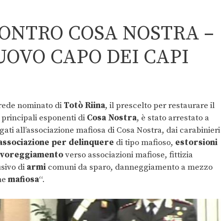
ONTRO COSA NOSTRA –
UOVO CAPO DEI CAPI
erede nominato di
Totò Riina
, il prescelto per restaurare il
i principali esponenti di
Cosa Nostra
, è stato arrestato a
egati all’associazione mafiosa di Cosa Nostra, dai carabinieri
associazione
per
delinquere
di tipo mafioso,
estorsioni
avoreggiamento
verso associazioni mafiose, fittizia
sivo di
armi
comuni da sparo, danneggiamento a mezzo
ne
mafiosa
“.