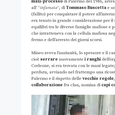
maxi-processo
di Palermo del 1986, arre
all’ “
infamata
“, di
Tommaso
Buscetta
e un
(fallito) per conquistare il potere all’inte
era tenuto in grande considerazione per il
equilibri tra le diverse famiglie mafiose e pe
che intratteneva con la cellula mafiosa neg
fermo e dell’arresto dei giorni scorsi.
Mineo aveva l’anzianità, lo spessore e il c
cioè
serrare
nuovamente
i ranghi
dell’or
Corleone, si era trovata con le mani legate
perduta, avviando nel frattempo una ricost
Palermo e il rispetto delle
vecchie regole
collaborazione
fra clan, nomina di
capi c