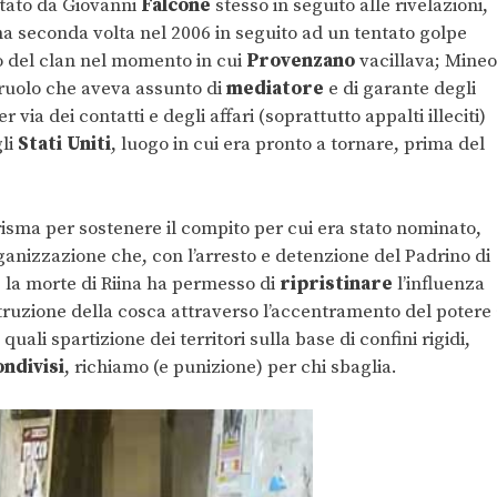
stato da Giovanni
Falcone
stesso in seguito alle rivelazioni,
a seconda volta nel 2006 in seguito ad un tentato golpe
rno del clan nel momento in cui
Provenzano
vacillava; Mineo
 ruolo che aveva assunto di
mediatore
e di garante degli
r via dei contatti e degli affari (soprattutto appalti illeciti)
li
Stati Uniti
, luogo in cui era pronto a tornare, prima del
arisma per sostenere il compito per cui era stato nominato,
ganizzazione che, con l’arresto e detenzione del Padrino di
; la morte di Riina ha permesso di
ripristinare
l’influenza
ruzione della cosca attraverso l’accentramento del potere
, quali spartizione dei territori sulla base di confini rigidi,
ondivisi
, richiamo (e punizione) per chi sbaglia.