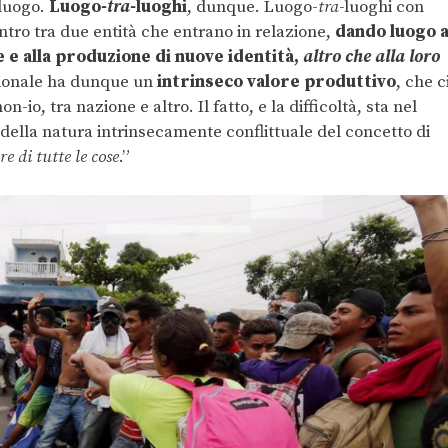
 luogo.
Luogo
-tra-
luoghi
, dunque. Luogo-
tra-
luoghi con
ntro tra due entità che entrano in relazione,
dando luogo 
ne e alla produzione di nuove identità,
altro che alla loro
zionale ha dunque un
intrinseco valore produttivo
, che c
-io, tra nazione e altro. Il fatto, e la difficoltà, sta nel
ella natura intrinsecamente conflittuale del concetto di
e di tutte le cose
.”