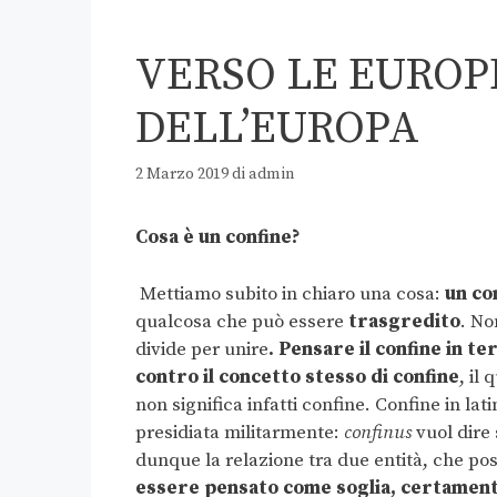
VERSO LE EUROPE
DELL’EUROPA
2 Marzo 2019
di
admin
Cosa è un confine?
Mettiamo subito in chiaro una cosa:
un co
qualcosa che può essere
trasgredito
. No
divide per unire
. Pensare il confine in t
contro il concetto stesso di confine
, il
non significa infatti confine. Confine in lat
presidiata militarmente:
confinus
vuol dir
dunque la relazione tra due entità, che pos
essere pensato come soglia, certamente