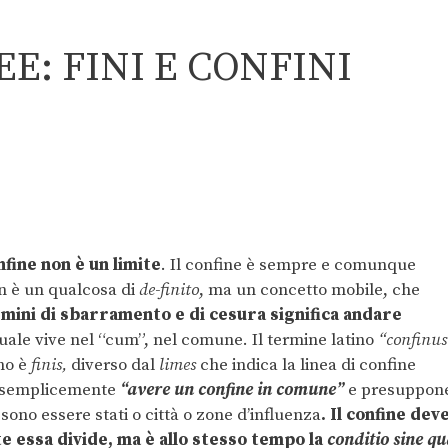
E: FINI E CONFINI
nfine non è un limite
. Il confine è sempre e comunque
n è un qualcosa di
de-finito
, ma un concetto mobile, che
ermini di sbarramento e di cesura significa andare
 quale vive nel “cum”, nel comune. Il termine latino
“confinus
ino è
finis,
diverso dal
limes
che indica la linea di confine
e semplicemente
“avere
un confine in comune”
e presuppon
sono essere stati o città o zone d’influenza
. Il confine dev
 essa divide, ma è allo stesso tempo la
conditio sine q