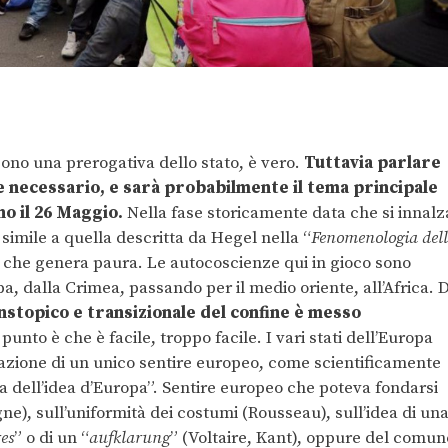
 sono una prerogativa dello stato, è vero.
Tuttavia parlare
 e necessario, e sarà probabilmente il tema principale
no il 26 Maggio.
Nella fase storicamente data che si innalz
 simile a quella descritta da Hegel nella “
Fenomenologia del
e, che genera paura. Le autocoscienze qui in gioco sono
a, dalla Crimea, passando per il medio oriente, all’Africa. 
anstopico e transizionale del confine è messo
l punto è che è facile, troppo facile. I vari stati dell’Europa
azione di un unico sentire europeo, come scientificamente
a dell’idea d’Europa”. Sentire europeo che poteva fondarsi
gne), sull’uniformità dei costumi (Rousseau), sull’idea di un
res
” o di un “
aufklarung
” (Voltaire, Kant), oppure del comun