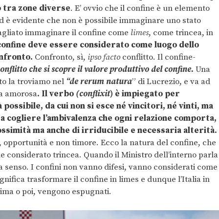
o tra zone diverse
. E’ ovvio che il confine è un elemento
 ed è evidente che non è possibile immaginare uno stato
bagliato immaginare il confine come
limes
, come trincea, in
 confine deve essere considerato come luogo dello
onfronto.
Confronto, sì,
ipso facto
conflitto. Il confine-
conflitto che si scopre il valore produttivo del confine.
Una
tto la troviamo nel
“de rerum natura
” di Lucrezio, e va ad
za amorosa
. Il verbo
(conflixit
) è impiegato per
ossibile, da cui non si esce né vincitori, né vinti, ma
, a cogliere l’ambivalenza che ogni relazione comporta,
simità ma anche di irriducibile e necessaria alterità.
, opportunità e non timore. Ecco la natura del confine, che
 considerato trincea. Quando il Ministro dell’interno parla
za senso. I confini non vanno difesi, vanno considerati come
ignifica trasformare il confine in limes e dunque l’Italia in
 prima o poi, vengono espugnati.