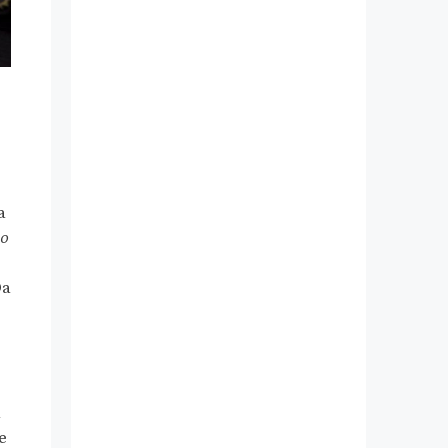
a
lo
Da
a
e