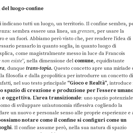
a del luogo-confine
li indicano tutti un luogo, un territorio. Il confine sembra, p
enza: sembra essere una linea, un
grenzen
, per usare la
o e un fuori. Abbiamo però visto che, per rendere l’idea di
sario pensarlo in quanto soglia, in quanto luogo di
esplica, come magistralmente messo in luce da Francois
 non esiste
”, nella dimensione del
comune
, equidistante
ra
,
dunque
trans-topia.
Questo concetto apre una miriade 
lla filosofia e dalla geopolitica per introdurre un concetto di
nfatti, nel suo testo principale
“Gioco e Realtà”
, introduce 
o spazio di creazione e produzione per l’essere uman
 e oggettiva. L’area transizionale
: uno spazio potenziale
uomo di sviluppare un’autonomia riflessiva cogliendo la
 dare un nuovo e personale senso alle proprie esperienze e 
ossiamo notare come il confine si configuri come un
uoghi
. Il confine assume però, nella sua natura di spazio