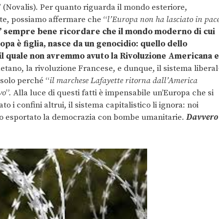
” (Novalis). Per quanto riguarda il mondo esteriore,
hte, possiamo affermare che “
l’Europa non ha lasciato in pac
’ sempre bene ricordare che il mondo moderno di cui
ropa è figlia, nasce da un genocidio: quello dello
il quale non avremmo avuto la Rivoluzione Americana e
etano, la rivoluzione Francese, e dunque, il sistema liberal
 solo perché “
il marchese Lafayette ritorna dall’America
vo
”. Alla luce di questi fatti è impensabile un’Europa che si
i confini altrui, il sistema capitalistico li ignora: noi
amo esportato la democrazia con bombe umanitarie.
Davvero