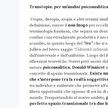
Transtopia: per un’analisi psicoanalitic
Utopia, distopia, atopia e altri termini simi
definizione, essere il
non-luogo
per eccell
terminologia kantiana, che separa un dentr
confine concettualmente produttiva è neces
scambio, in quanto luogo del
“tra”
che si 
Jullien nel breve saggio “
l’identità culturale
dall’universale e dall’uniforme. Luogo del
t
riflessioni teoretiche. Vorrei però uscire da
natura
psicoanalitica.
Donald Winnicot
i
concetto di spazio transizionale.
Esiste un
che s’interpone tra la realtà soggettiva
tra individuo e ambiente che permette all’
libera opportunità che ognuno di noi ha di
mondo. Trasportandolo al nostro ambito,
p
perfetto spazio transizionale tra due l