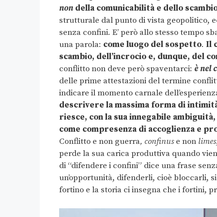
non
della comunicabilità e dello scambi
strutturale dal punto di vista geopolitico,
senza confini. E’ però allo stesso tempo s
una parola:
come luogo del sospetto
.
Il
scambio, dell’incrocio e, dunque, del c
conflitto non deve però spaventarci:
è nel 
delle prime attestazioni del termine confli
indicare il momento carnale dell’esperien
descrivere la massima forma di intimità p
riesce, con la sua innegabile ambiguità
come compresenza di accoglienza e pros
Conflitto e non guerra
, confinus
e non
limes
perde la sua carica produttiva quando viene
di “difendere i confini” dice una frase sen
un’opportunità, difenderli, cioè bloccarli, s
fortino e la storia ci insegna che i fortini,