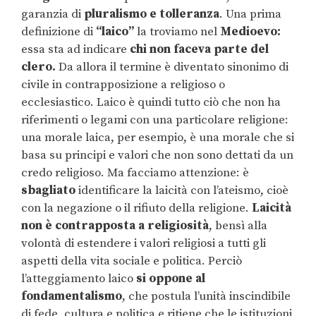
garanzia di
pluralismo e tolleranza
. Una prima
definizione di
“laico”
la troviamo nel
Medioevo:
essa sta ad indicare
chi non faceva parte del
clero.
Da allora il termine è diventato sinonimo di
civile in contrapposizione a religioso o
ecclesiastico. Laico è quindi tutto ciò che non ha
riferimenti o legami con una particolare religione:
una morale laica, per esempio, è una morale che si
basa su principi e valori che non sono dettati da un
credo religioso. Ma facciamo attenzione: è
sbagliato
identificare la laicità con l’ateismo, cioè
con la negazione o il rifiuto della religione.
Laicità
non è contrapposta a religiosità
, bensì alla
volontà di estendere i valori religiosi a tutti gli
aspetti della vita sociale e politica. Perciò
l’atteggiamento laico
si oppone al
fondamentalismo
, che postula l’unità inscindibile
di fede, cultura e politica e ritiene che le istituzioni