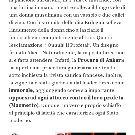
in panciolle sul divano, in T-shirt e mutande, con
una lattina in mano, mentre solleva il lungo velo di
una donna musulmana con un vassoio e due calici
di vino. Con l’estremità delle dita Erdogan solleva
l’indumento della donna fino a lasciarle il
fondoschiena completamente all’aria. Quindi
l’esclamazione: “Ouuuh! Il Profeta!”. Un disegno
firmato Alice. Naturalmente, la risposta turca non
si è fatta attendere. Infatti, la
Procura di Ankara
ha aperto una procedura giudiziaria mettendo
sotto inchiesta la rivista satirica francese. Inoltre,
la vignetta è stata giudicata dal leader turco come
immorale
, aggiungendo come sia importante
opporsi ad ogni attacco contro il loro profeta
(Maometto).
Dunque, un vero e proprio schiaffo
al principio di laicità che caratterizza ogni Stato
moderno.