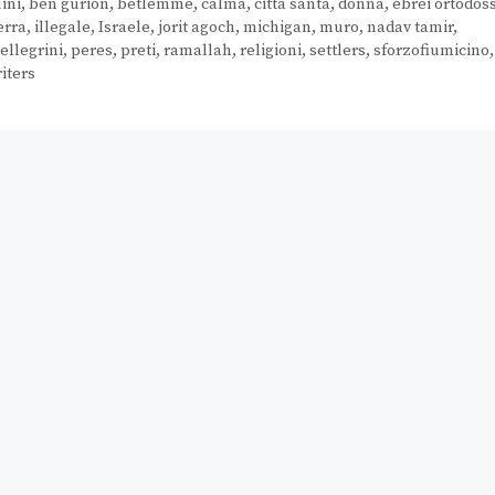
ini
,
ben gurion
,
betlemme
,
calma
,
città santa
,
donna
,
ebrei ortodoss
erra
,
illegale
,
Israele
,
jorit agoch
,
michigan
,
muro
,
nadav tamir
,
ellegrini
,
peres
,
preti
,
ramallah
,
religioni
,
settlers
,
sforzofiumicino
,
iters