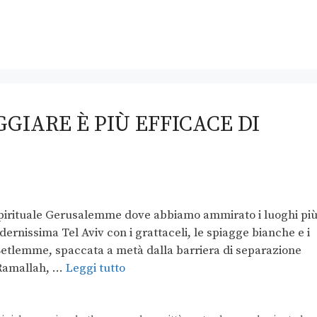
GIARE È PIÙ EFFICACE DI
a spirituale Gerusalemme dove abbiamo ammirato i luoghi pi
odernissima Tel Aviv con i grattaceli, le spiagge bianche e i
ta Betlemme, spaccata a metà dalla barriera di separazione
o Ramallah, …
Leggi tutto