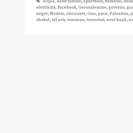
acqua
,
ahed tamimi
,
apartheid
,
Bambini
,
bedu
elettricità
,
Facebook
,
Gerusalemme
,
governo
,
gu
negev
,
Notizie
,
olocausto
,
Onu
,
pace
,
Palestina
,
p
shekel
,
tel aviv
,
tensione
,
terroristi
,
west bank
,
wr