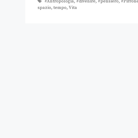
#Antropologia
,
#divenire
,
#pensiero
,
#Pirron
spazio
,
tempo
,
Vita