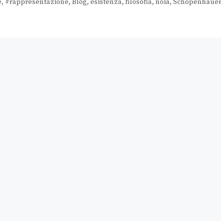
e
,
#rappresentazione
,
Blog
,
esistenza
,
filosofia
,
noia
,
Schopenhauer