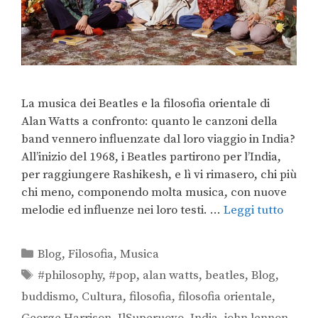
La musica dei Beatles e la filosofia orientale di
Alan Watts a confronto: quanto le canzoni della
band vennero influenzate dal loro viaggio in India?
All’inizio del 1968, i Beatles partirono per l’India,
per raggiungere Rashikesh, e lì vi rimasero, chi più
chi meno, componendo molta musica, con nuove
melodie ed influenze nei loro testi. …
Leggi tutto
Blog
,
Filosofia
,
Musica
#philosophy
,
#pop
,
alan watts
,
beatles
,
Blog
,
buddismo
,
Cultura
,
filosofia
,
filosofia orientale
,
George Harrison
,
IlSuperuovo
,
India
,
john lennon
,