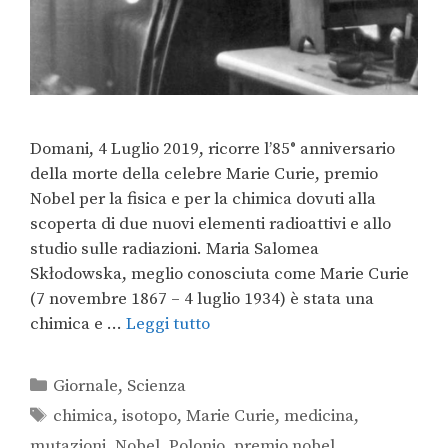
Domani, 4 Luglio 2019, ricorre l’85° anniversario
della morte della celebre Marie Curie, premio
Nobel per la fisica e per la chimica dovuti alla
scoperta di due nuovi elementi radioattivi e allo
studio sulle radiazioni. Maria Salomea
Skłodowska, meglio conosciuta come Marie Curie
(7 novembre 1867 – 4 luglio 1934) è stata una
chimica e …
Leggi tutto
Giornale
,
Scienza
chimica
,
isotopo
,
Marie Curie
,
medicina
,
mutazioni
,
Nobel
,
Polonio
,
premio nobel
,