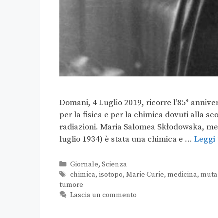
Domani, 4 Luglio 2019, ricorre l’85° anniv
per la fisica e per la chimica dovuti alla sc
radiazioni. Maria Salomea Skłodowska, me
luglio 1934) è stata una chimica e …
Leggi 
Giornale
,
Scienza
chimica
,
isotopo
,
Marie Curie
,
medicina
,
muta
tumore
Lascia un commento