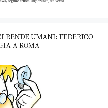
ews
,
regime critico
,
superuovo
,
universo
I RENDE UMANI: FEDERICO
GIA A ROMA