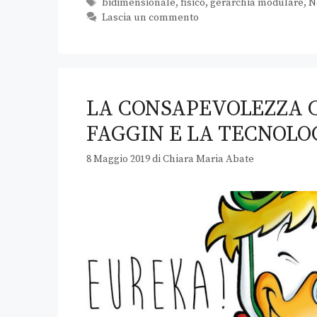
bidimensionale
,
fisico
,
gerarchia modulare
,
N
Lascia un commento
LA CONSAPEVOLEZZA C
FAGGIN E LA TECNOLO
8 Maggio 2019
di
Chiara Maria Abate