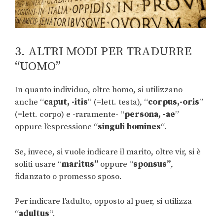
3. ALTRI MODI PER TRADURRE
“UOMO”
In quanto individuo, oltre homo, si utilizzano
anche “
caput, -itis
” (=lett. testa), “
corpus,-oris
”
(=lett. corpo) e -raramente- “
persona, -ae
”
oppure l’espressione “
singuli homines
“.
Se, invece, si vuole indicare il marito, oltre vir, si è
soliti usare “
maritus”
oppure “
sponsus”
,
fidanzato o promesso sposo.
Per indicare l’adulto, opposto al puer, si utilizza
“
adultus
“.