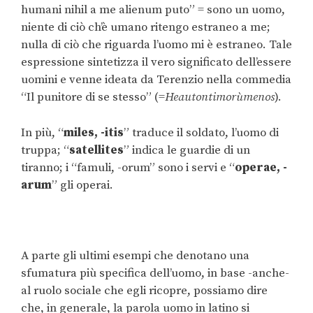
humani nihil a me alienum puto” = sono un uomo,
niente di ciò ch’è umano ritengo estraneo a me;
nulla di ciò che riguarda l’uomo mi è estraneo. Tale
espressione sintetizza il vero significato dell’essere
uomini e venne ideata da Terenzio nella commedia
“Il punitore di se stesso” (=
Heautontimorùmenos
).
In più, “
miles, -itis
” traduce il soldato, l’uomo di
truppa; “
satellites
” indica le guardie di un
tiranno; i “famuli, -orum” sono i servi e “
operae, -
arum
” gli operai.
A parte gli ultimi esempi che denotano una
sfumatura più specifica dell’uomo, in base -anche-
al ruolo sociale che egli ricopre, possiamo dire
che, in generale, la parola uomo in latino si