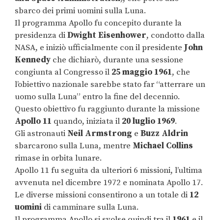
sbarco dei primi uomini sulla Luna.
Il programma Apollo fu concepito durante la
presidenza di
Dwight Eisenhower
, condotto dalla
NASA, e iniziò ufficialmente con il presidente
John
Kennedy
che dichiarò, durante una sessione
congiunta al Congresso il
25 maggio 1961
, che
l’obiettivo nazionale sarebbe stato far “atterrare un
uomo sulla Luna” entro la fine del decennio.
Questo obiettivo fu raggiunto durante la missione
Apollo 11
quando, iniziata il
20 luglio 1969
.
Gli astronauti
Neil Armstrong
e
Buzz Aldrin
sbarcarono sulla Luna, mentre
Michael Collins
rimase in orbita lunare.
Apollo 11 fu seguita da ulteriori 6 missioni, l’ultima
avvenuta nel dicembre 1972 e nominata Apollo 17.
Le diverse missioni consentirono a un totale di
12
uomini
di camminare sulla Luna.
Il programma Apollo si svolse quindi tra il
1961
e il