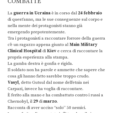
COMBATTE
La
guerra in Ucraina
è in corso dal
24 febbraio
di quest’anno, ma le sue conseguenze sul corpo e
nella mente dei protagonisti stanno già
emergendo prepotentemente.
Tra i protagonisti a raccontare l’orrore della guerra
c’è un ragazzo appena giunto al
Main Military
Clinical Hospital
di
Kiev
e cerca di raccontare la
propria esperienza alla stampa.
La gamba destra è gonfia e rigida.
Il soldato non ha parole e ammette che sapere che
cosa gli hanno fatto sarebbe troppo crudo.
Vasyl
, detto Gutsul dal nome dell’etnia nei
Carpazi, invece ha voglia di raccontare.
È ferito alla mano e ha combattuto contro i russi a
Chernobyl, il
29
di
marzo
.
Racconta di aver ucciso “solo” 50 nemici.