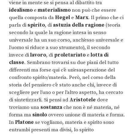
viene in mente se si pensa al dibattito tra
idealismo
e
materialismo
non può che essere
quella composta da
Hegel
e
Marx
. Il primo che ci
parla di
spirito
, di
astuzia
della
ragione
(teoria
secondo la quale la ragione intesa in senso
universale ha un suo corso, anch’esso universale e
l’uomo si riduce a suo strumento), il secondo
invece di
lavoro
, di
proletariato
e
lotta
di
classe
. Sembrano trovarsi su due piani del tutto
differenti ma forse qui c’è un’esasperazione del
confronto spirito/materia. Però, nel corso della
storia del pensiero c’è stato anche chi, invece di
scegliere per l’uno o per l’altro aspetto, ha cercato
di sintetizzarli. Si pensi ad
Aristotele
dove
troviamo una
sostanza
che non è né materia, né
forma ma
sinolo
ovvero unione di materia e forma.
In
Platone
se vogliamo, materia e spirito sono
entrambi presenti ma divisi, lo spirito