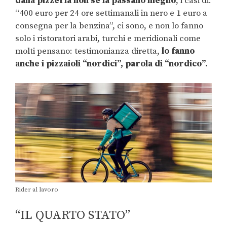
dalla pizzeria non se la passano meglio
, i casi di:
“400 euro per 24 ore settimanali in nero e 1 euro a
consegna per la benzina”, ci sono, e non lo fanno
solo i ristoratori arabi, turchi e meridionali come
molti pensano: testimonianza diretta,
lo fanno
anche i pizzaioli “nordici”, parola di “nordico”.
Rider al lavoro
“IL QUARTO STATO”