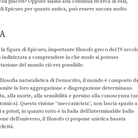
li piaceri? Oppure siamo alla continua ricerca di essi,
a di Epicuro per quanto antica, può essere ancora molto
EA
 la figura di Epicuro, importante filosofo greco del IV secol
ica indirizzata a comprendere in che modo si potesse
etazione del mondo ciò era possibile.
filosofia naturalistica di Democrito, il mondo è composto d
 tramite la loro aggregazione e disgregazione determinano
ta, alla morte, alla sensibilità e persino alla conoscenza (u
atomica). Questa visione “meccanicista”, non lascia spazio a
 a priori, in quanto tutto è in balia dell’interminabile ballo
ne dell’universo, il filosofo ci propone un’etica basata
licità.