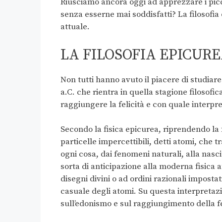
Riusciamo ancora oggi ad apprezzare i picco
senza esserne mai soddisfatti? La filosofi
attuale.
LA FILOSOFIA EPICUR
Non tutti hanno avuto il piacere di studiare
a.C. che rientra in quella stagione filosof
raggiungere la felicità e con quale interpr
Secondo la fisica epicurea, riprendendo la 
particelle impercettibili, detti atomi, che
ogni cosa, dai fenomeni naturali, alla nasci
sorta di anticipazione alla moderna fisica 
disegni divini o ad ordini razionali impostati
casuale degli atomi. Su questa interpretazio
sull’edonismo e sul raggiungimento della fe