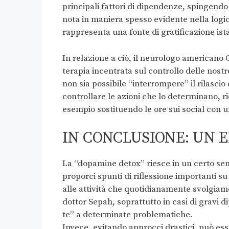
principali fattori di dipendenze, spingendo g
nota in maniera spesso evidente nella logic
rappresenta una fonte di gratificazione ist
In relazione a ciò, il neurologo american
terapia incentrata sul controllo delle nostr
non sia possibile “interrompere” il rilasci
controllare le azioni che lo determinano, ri
esempio sostituendo le ore sui social con 
IN CONCLUSIONE: UN 
La “dopamine detox” riesce in un certo senso
proporci spunti di riflessione importanti s
alle attività che quotidianamente svolgiamo
dottor Sepah, soprattutto in casi di grav
te” a determinate problematiche.
Invece, evitando approcci drastici, può es