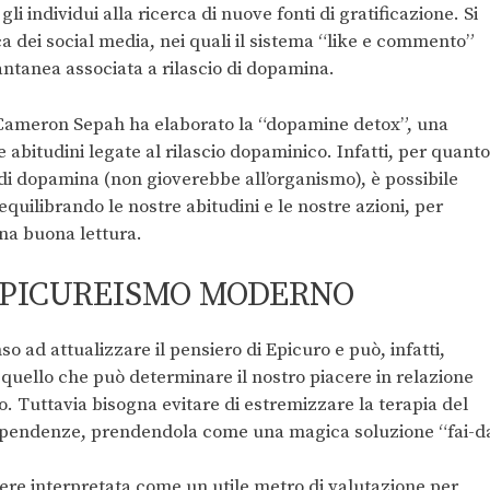
li individui alla ricerca di nuove fonti di gratificazione. Si
a dei social media, nei quali il sistema “like e commento”
antanea associata a rilascio di dopamina.
o Cameron Sepah ha elaborato la “dopamine detox”, una
e abitudini legate al rilascio dopaminico. Infatti, per quanto
o di dopamina (non gioverebbe all’organismo), è possibile
equilibrando le nostre abitudini e le nostre azioni, per
una buona lettura.
EPICUREISMO MODERNO
 ad attualizzare il pensiero di Epicuro e può, infatti,
u quello che può determinare il nostro piacere in relazione
. Tuttavia bisogna evitare di estremizzare la terapia del
i dipendenze, prendendola come una magica soluzione “fai-d
sere interpretata come un utile metro di valutazione per