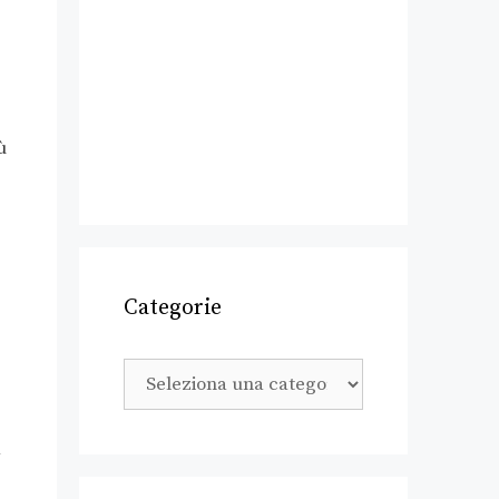
ù
Categorie
,
a