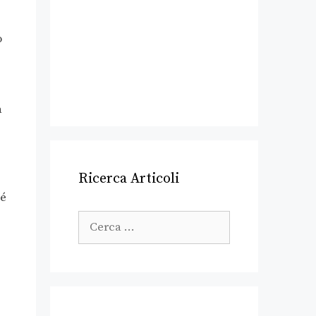
o
a
Ricerca Articoli
sé