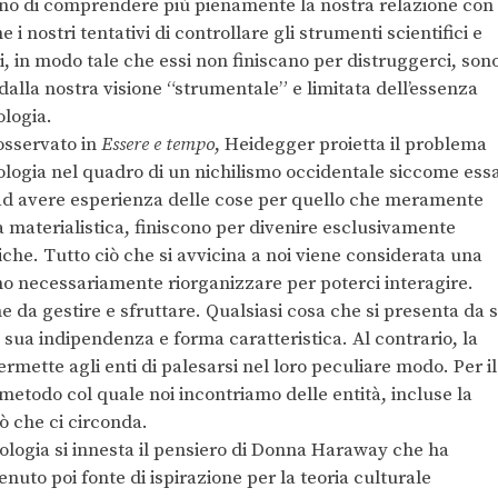
no di comprendere più pienamente la nostra relazione con
 i nostri tentativi di controllare gli strumenti scientifici e
i, in modo tale che essi non finiscano per distruggerci, son
dalla nostra visione “strumentale” e limitata dell’essenza
ologia.
osservato in
Essere e tempo
, Heidegger proietta il problema
ologia nel quadro di un nichilismo occidentale siccome ess
ad avere esperienza delle cose per quello che meramente
ca materialistica, finiscono per divenire esclusivamente
che. Tutto ciò che si avvicina a noi viene considerata una
o necessariamente riorganizzare per poterci interagire.
da gestire e sfruttare. Qualsiasi cosa che si presenta da 
ua indipendenza e forma caratteristica. Al contrario, la
mette agli enti di palesarsi nel loro peculiare modo. Per il
metodo col quale noi incontriamo delle entità, incluse la
ò che ci circonda.
ologia si innesta il pensiero di Donna Haraway che ha
venuto poi fonte di ispirazione per la teoria culturale