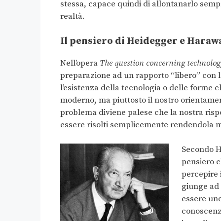
stessa, capace quindi di allontanarlo semp
realtà.
Il pensiero di Heidegger e Haraw
Nell’opera
The question concerning technolo
preparazione ad un rapporto “libero” con la
l’esistenza della tecnologia o delle form
moderno, ma piuttosto il nostro orientamen
problema diviene palese che la nostra risp
essere risolti semplicemente rendendola m
Secondo He
pensiero 
percepire i
giunge ad 
essere un
conoscenza