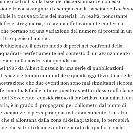
 sono costruiti sulla base dei discorsi umani e con essi
ione trova sostegno ad esempio con la nascita dell’
alchimi
ibile la
trasmutazione
dei materiali. In realtà, nonostante
efici e stregoneria, si è avuta effettivamente conferma
i che portano ad una variazione del numero di protoni in un
 altre specie chimiche.
voluzionato il nostro modo di porci nei confronti della
e inquadrata perfettamente nel contesto di un avanzamento
azioni nella nostra vita quotidiana.
 nel 1905 da Albert Einstein in una serie di pubblicazioni
o di spazio e tempo immutabile e quindi oggettivo. Una delle
imostrazione che due eventi non sono mai simultanei siccom
riferimento. È facile intuire questo aspetto adesso sulla base
i del Novecento: consideriamo di far brillare una mina il cui
aria, è in grado di propagarsi per chilometri dal punto di
e vicinanze lo percepirà quasi istantaneamente. Un altro
 che si allontana dalla zona di deflagrazione, lo percepirà
e che si tratti di un evento separato da quello a cui ha