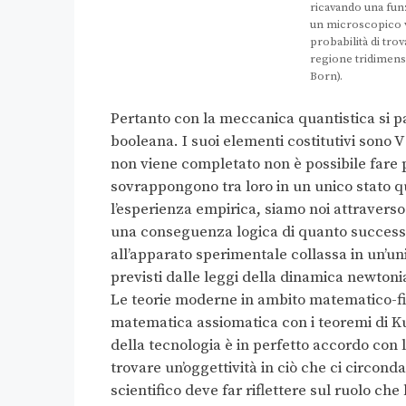
ricavando una funz
un microscopico vo
probabilità di tro
regione tridimensi
Born).
Pertanto con la meccanica quantistica si p
booleana. I suoi elementi costitutivi sono V
non viene completato non è possibile fare pr
sovrappongono tra loro in un unico stato q
l’esperienza empirica, siamo noi attraverso i
una conseguenza logica di quanto successo
all’apparato sperimentale collassa in un’un
previsti dalle leggi della dinamica newtoni
Le teorie moderne in ambito matematico-fis
matematica assiomatica con i teoremi di Ku
della tecnologia è in perfetto accordo con
trovare un’oggettività in ciò che ci circond
scientifico deve far riflettere sul ruolo c