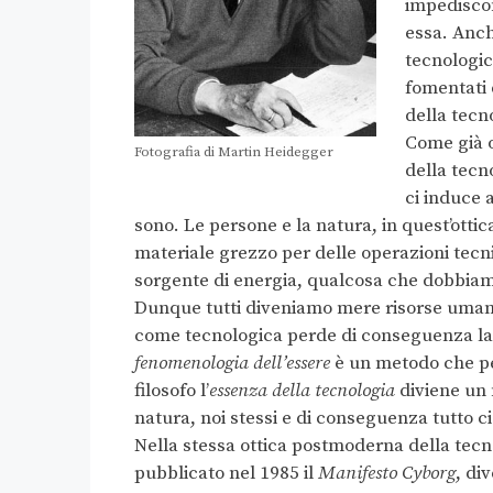
impedisco
essa. Anche
tecnologic
fomentati 
della tecn
Come già 
Fotografia di Martin Heidegger
della tecn
ci induce 
sono. Le persone e la natura, in quest’otti
materiale grezzo per delle operazioni tecni
sorgente di energia, qualcosa che dobbiam
Dunque tutti diveniamo mere risorse umane 
come tecnologica perde di conseguenza la s
fenomenologia dell’essere
è un metodo che per
filosofo l’
essenza della tecnologia
diviene un 
natura, noi stessi e di conseguenza tutto ci
Nella stessa ottica postmoderna della tecn
pubblicato nel 1985 il
Manifesto Cyborg
, di