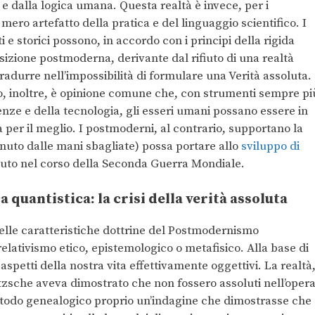
 e dalla logica umana. Questa realtà è invece, per i
ero artefatto della pratica e del linguaggio scientifico. I
ti e storici possono, in accordo con i principi della rigida
osizione postmoderna, derivante dal rifiuto di una realtà
adurre nell’impossibilità di formulare una Verità assoluta.
mo, inoltre, è opinione comune che, con strumenti sempre pi
ienze e della tecnologia, gli esseri umani possano essere in
à per il meglio. I postmoderni, al contrario, supportano la
enuto dalle mani sbagliate) possa portare allo
sviluppo di
to nel corso della Seconda Guerra Mondiale.
 quantistica: la crisi della verità assoluta
lle caratteristiche dottrine del Postmodernismo
elativismo etico, epistemologico o metafisico. Alla base di
aspetti della nostra vita effettivamente oggettivi. La realtà
etzsche aveva dimostrato che non fossero assoluti nell’oper
todo genealogico proprio un’indagine che dimostrasse che