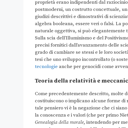
proprietà erano indipendenti dal raziocinio
postmoderni, un costrutto concettuale, un m
giudizi descrittivi e dimostrativi di scienzia
algebra booleana, essere veri o falsi. La p
naturale oggettiva, si può elegantemente tr
Sulla scia dell’Illuminismo e del Positivis
precisi fornitici dall’avanzamento delle sc
grado di cambiare se stessi e le loro societ
tesi che uno sviluppo incontrollato (o sost
tecnologie
anche per genocidi come avvenu
Teoria della relatività e meccanica
Come precedentemente descritto, molte de
costituiscono o implicano alcune forme di r
tale pensiero vi è la negazione che ci siano 
la conoscenza e i valori (che per primo Ni
Genealogia della morale
, intendendo per me