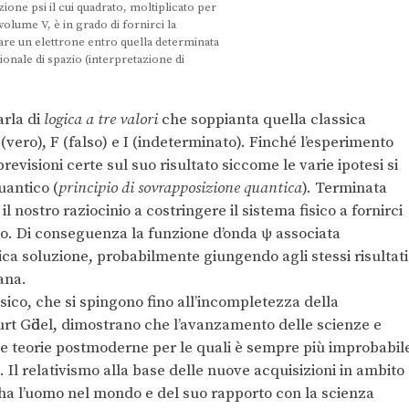
ione psi il cui quadrato, moltiplicato per
lume V, è in grado di fornirci la
vare un elettrone entro quella determinata
onale di spazio (interpretazione di
arla di
logica a tre valori
che soppianta quella classica
 (vero), F (falso) e I (indeterminato). Finché l’esperimento
evisioni certe sul suo risultato siccome le varie ipotesi si
uantico (
principio di sovrapposizione quantica
). Terminata
l nostro raziocinio a costringere il sistema fisico a fornirci
. Di conseguenza la funzione d’onda ψ associata
ica soluzione, probabilmente giungendo agli stessi risultati
ana.
ico, che si spingono fino all’incompletezza della
rt Gӧdel, dimostrano che l’avanzamento delle scienze e
 le teorie postmoderne per le quali è sempre più improbabil
a. Il relativismo alla base delle nuove acquisizioni in ambito
he ha l’uomo nel mondo e del suo rapporto con la scienza