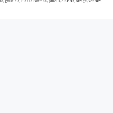
mo
,
giustizia
,
Piazza Fontana
,
pinelli
,
Sinistra
,
strage
,
ventura