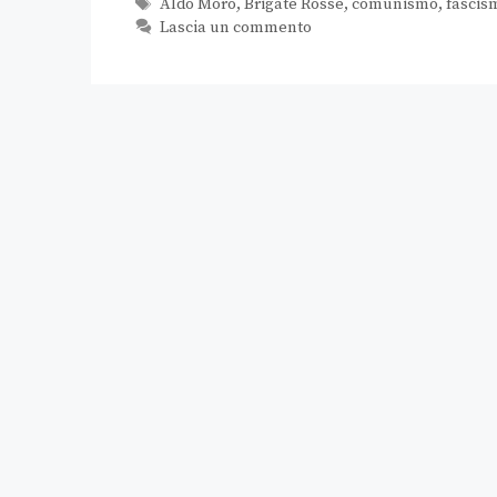
Aldo Moro
,
Brigate Rosse
,
comunismo
,
fascis
Lascia un commento