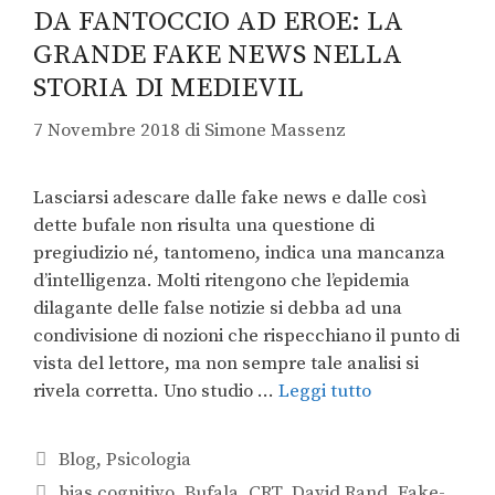
DA FANTOCCIO AD EROE: LA
GRANDE FAKE NEWS NELLA
STORIA DI MEDIEVIL
7 Novembre 2018
di
Simone Massenz
Lasciarsi adescare dalle fake news e dalle così
dette bufale non risulta una questione di
pregiudizio né, tantomeno, indica una mancanza
d’intelligenza. Molti ritengono che l’epidemia
dilagante delle false notizie si debba ad una
condivisione di nozioni che rispecchiano il punto di
vista del lettore, ma non sempre tale analisi si
rivela corretta. Uno studio …
Leggi tutto
Blog
,
Psicologia
bias cognitivo
,
Bufala
,
CRT
,
David Rand
,
Fake-