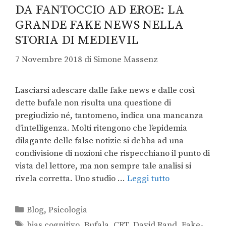
DA FANTOCCIO AD EROE: LA
GRANDE FAKE NEWS NELLA
STORIA DI MEDIEVIL
7 Novembre 2018
di
Simone Massenz
Lasciarsi adescare dalle fake news e dalle così
dette bufale non risulta una questione di
pregiudizio né, tantomeno, indica una mancanza
d’intelligenza. Molti ritengono che l’epidemia
dilagante delle false notizie si debba ad una
condivisione di nozioni che rispecchiano il punto di
vista del lettore, ma non sempre tale analisi si
rivela corretta. Uno studio …
Leggi tutto
Blog
,
Psicologia
bias cognitivo
,
Bufala
,
CRT
,
David Rand
,
Fake-