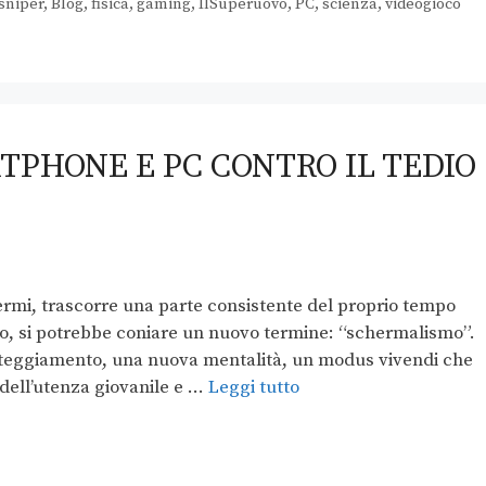
sniper
,
Blog
,
fisica
,
gaming
,
IlSuperuovo
,
PC
,
scienza
,
videogioco
PHONE E PC CONTRO IL TEDIO
ermi, trascorre una parte consistente del proprio tempo
ardo, si potrebbe coniare un nuovo termine: “schermalismo”.
atteggiamento, una nuova mentalità, un modus vivendi che
 dell’utenza giovanile e …
Leggi tutto