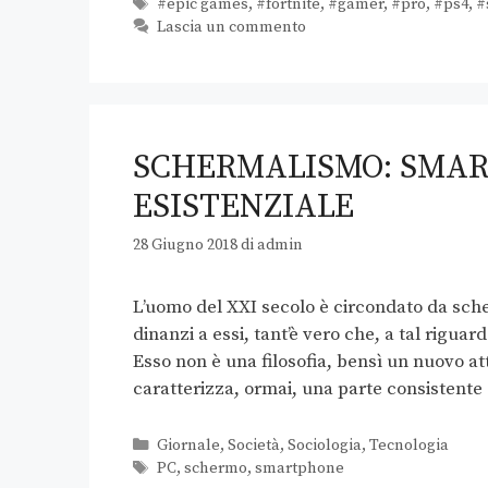
#epic games
,
#fortnite
,
#gamer
,
#pro
,
#ps4
,
#
Lascia un commento
SCHERMALISMO: SMART
ESISTENZIALE
28 Giugno 2018
di
admin
L’uomo del XXI secolo è circondato da sch
dinanzi a essi, tant’è vero che, a tal rigu
Esso non è una filosofia, bensì un nuovo 
caratterizza, ormai, una parte consistente
Giornale
,
Società
,
Sociologia
,
Tecnologia
PC
,
schermo
,
smartphone