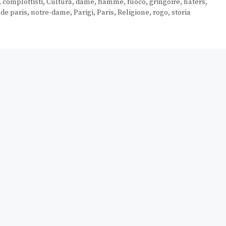
,
complottisti
,
Cultura
,
dame
,
fiamme
,
fuoco
,
gringoire
,
haters
,
de paris
,
notre-dame
,
Parigi
,
Paris
,
Religione
,
rogo
,
storia