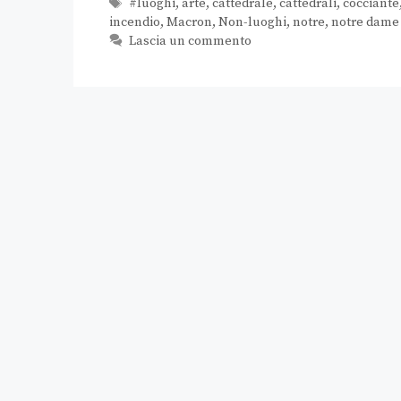
#luoghi
,
arte
,
cattedrale
,
cattedrali
,
cocciante
incendio
,
Macron
,
Non-luoghi
,
notre
,
notre dame 
Lascia un commento