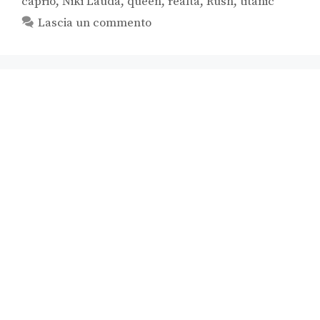
caprio
,
Niki Lauda
,
queen
,
realtà
,
Rush
,
titanic
Lascia un commento