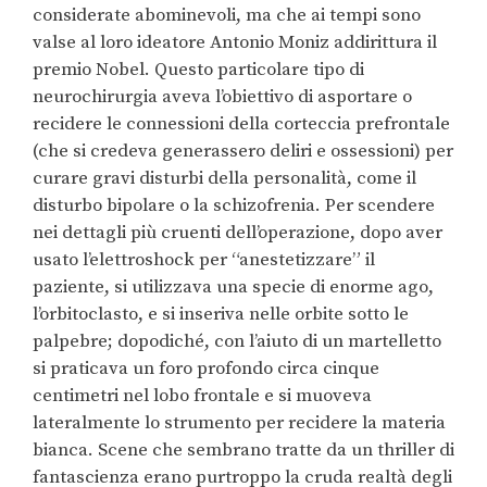
considerate abominevoli, ma che ai tempi sono
valse al loro ideatore Antonio Moniz addirittura il
premio Nobel. Questo particolare tipo di
neurochirurgia aveva l’obiettivo di asportare o
recidere le connessioni della corteccia prefrontale
(che si credeva generassero deliri e ossessioni) per
curare gravi disturbi della personalità, come il
disturbo bipolare o la schizofrenia. Per scendere
nei dettagli più cruenti dell’operazione, dopo aver
usato l’elettroshock per “anestetizzare” il
paziente, si utilizzava una specie di enorme ago,
l’orbitoclasto, e si inseriva nelle orbite sotto le
palpebre; dopodiché, con l’aiuto di un martelletto
si praticava un foro profondo circa cinque
centimetri nel lobo frontale e si muoveva
lateralmente lo strumento per recidere la materia
bianca. Scene che sembrano tratte da un thriller di
fantascienza erano purtroppo la cruda realtà degli