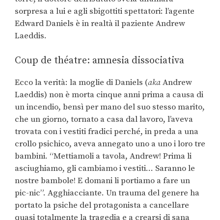
sorpresa a lui e agli sbigottiti spettatori: l’agente
Edward Daniels è in realtà il paziente Andrew
Laeddis.
Coup de théatre: amnesia dissociativa
Ecco la verità: la moglie di Daniels (
aka
Andrew
Laeddis) non è morta cinque anni prima a causa di
un incendio, bensì per mano del suo stesso marito,
che un giorno, tornato a casa dal lavoro, l’aveva
trovata con i vestiti fradici perché, in preda a una
crollo psichico, aveva annegato uno a uno i loro tre
bambini. “Mettiamoli a tavola, Andrew! Prima li
asciughiamo, gli cambiamo i vestiti… Saranno le
nostre bambole! E domani li portiamo a fare un
pic-nic”. Agghiacciante. Un trauma del genere ha
portato la psiche del protagonista a cancellare
quasi totalmente la tragedia e a crearsi di sana