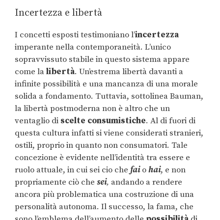
Incertezza e libertà
I concetti esposti testimoniano l’
incertezza
imperante nella contemporaneità. L’unico
sopravvissuto stabile in questo sistema appare
come la
libertà
. Un’estrema libertà davanti a
infinite possibilità e una mancanza di una morale
solida a fondamento. Tuttavia, sottolinea Bauman,
la libertà postmoderna non è altro che un
ventaglio di
scelte consumistiche
. Al di fuori di
questa cultura infatti si viene considerati stranieri,
ostili, proprio in quanto non consumatori. Tale
concezione è evidente nell’identità tra essere e
ruolo attuale, in cui sei cio che
fai
o
hai
, e non
propriamente ciò che
sei
,
andando a rendere
ancora più problematica una costruzione di una
personalità autonoma. Il successo, la fama, che
sono l’emblema dell’aumento delle
possibilità
di