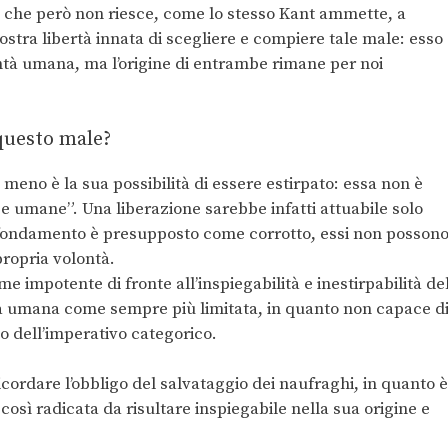
, che però non riesce, come lo stesso Kant ammette, a
ostra libertà innata di scegliere e compiere tale male: esso
ntà umana, ma l’origine di entrambe rimane per noi
questo male?
 meno è la sua possibilità di essere estirpato: essa non è
ze umane”. Una liberazione sarebbe infatti attuabile solo
o fondamento è presupposto come corrotto, essi non posson
propria volontà.
 impotente di fronte all’inspiegabilità e inestirpabilità de
tà umana come sempre più limitata, in quanto non capace d
io dell’imperativo categorico.
icordare l’obbligo del salvataggio dei naufraghi, in quanto è
osì radicata da risultare inspiegabile nella sua origine e