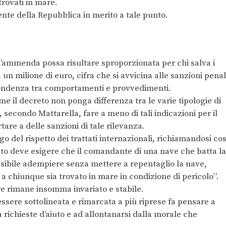
trovati in mare.
nte della Repubblica in merito a tale punto.
 l’ammenda possa risultare sproporzionata per chi salva i
a un milione di euro, cifra che si avvicina alle sanzioni penal
pondenza tra comportamenti e provvedimenti.
 il decreto non ponga differenza tra le varie tipologie di
secondo Mattarella, fare a meno di tali indicazioni per il
re a delle sanzioni di tale rilevanza.
go del rispetto dei trattati internazionali, richiamandosi cos
tato deve esigere che il comandante di una nave che batta la
ossibile adempiere senza mettere a repentaglio la nave,
 a chiunque sia trovato in mare in condizione di pericolo”.
re rimane insomma invariato e stabile.
essere sottolineata e rimarcata a più riprese fa pensare a
a richieste d’aiuto e ad allontanarsi dalla morale che