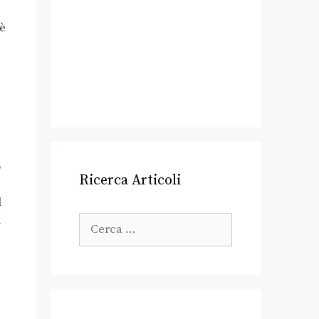
 è
o
Ricerca Articoli
l
i