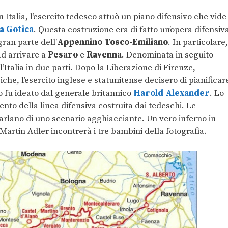
 Italia, l’esercito tedesco attuò un piano difensivo che vide
a Gotica
. Questa costruzione era di fatto un’opera difensiv
gran parte dell’
Appennino Tosco-Emiliano
. In particolare,
ad arrivare a
Pesaro
e
Ravenna
. Denominata in seguito
 l’Italia in due parti. Dopo la Liberazione di Firenze,
he, l’esercito inglese e statunitense decisero di pianificar
o fu ideato dal generale britannico
Harold Alexander
. Lo
to della linea difensiva costruita dai tedeschi. Le
arlano di uno scenario agghiacciante. Un vero inferno in
Martin Adler incontrerà i tre bambini della fotografia.