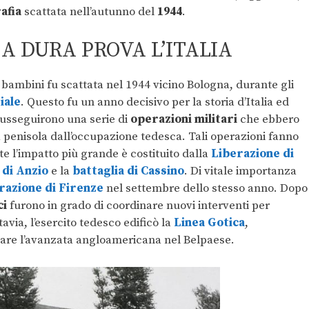
afia
scattata nell’autunno del
1944
.
 A DURA PROVA L’ITALIA
e bambini fu scattata nel 1944 vicino Bologna, durante gli
iale
. Questo fu un anno decisivo per la storia d’Italia ed
 susseguirono una serie di
operazioni militari
che ebbero
 penisola dall’occupazione tedesca. Tali operazioni fanno
e l’impatto più grande è costituito dalla
Liberazione di
 di Anzio
e la
battaglia di Cassino
. Di vitale importanza
razione di Firenze
nel settembre dello stesso anno. Dopo
ci
furono in grado di coordinare nuovi interventi per
tavia, l’esercito tedesco edificò la
Linea Gotica
,
mare l’avanzata angloamericana nel Belpaese.