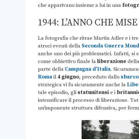
che apparivano insieme a lui in una
fotogr
1944: L’ANNO CHE MISE
La fotografia che ritrae Martin Adler e i tr
atroci eventi della
Seconda Guerra Mond
anche uno dei più problematici. Infatti, si
come obbiettivo finale la
liberazione
della
parte della
Campagna d’Italia
. Sicurament
Roma
il
4 giugno
, preceduto dallo
sbarco
strategica vi fu sicuramente anche la
Libe
tale episodio, gli
statunitensi
e i
britanni
intensificare il processo di liberazione. Tut
un’imponente struttura difensiva, per fer