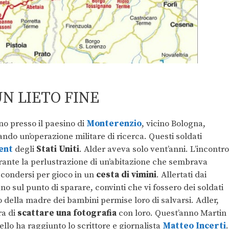
UN LIETO FINE
no presso il paesino di
Monterenzio
, vicino Bologna,
ando un’operazione militare di ricerca. Questi soldati
ent
degli
Stati Uniti
. Alder aveva solo vent’anni. L’incontro
ante la perlustrazione di un’abitazione che sembrava
scondersi per gioco in un
cesta di vimini
. Allertati dai
ano sul punto di sparare, convinti che vi fossero dei soldati
to della madre dei bambini permise loro di salvarsi. Adler,
ra di
scattare una fotografia
con loro. Quest’anno Martin
pello ha raggiunto lo scrittore e giornalista
Matteo Incerti
.