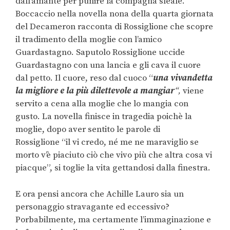
dall’amante per punire la compagna sleale.
Boccaccio nella novella nona della quarta giornata
del Decameron racconta di Rossiglione che scopre
il tradimento della moglie con l’amico
Guardastagno. Saputolo Rossiglione uccide
Guardastagno con una lancia e gli cava il cuore
dal petto. Il cuore, reso dal cuoco “
una vivandetta
la migliore e la più dilettevole a mangiar
“,
viene
servito a cena alla moglie che lo mangia con
gusto. La novella finisce in tragedia poichè la
moglie, dopo aver sentito le parole di
Rossiglione “il vi credo, né me ne maraviglio se
morto v’è piaciuto ciò che vivo più che altra cosa vi
piacque”, si toglie la vita gettandosi dalla finestra.
E ora pensi ancora che Achille Lauro sia un
personaggio stravagante ed eccessivo?
Porbabilmente, ma certamente l’immaginazione e