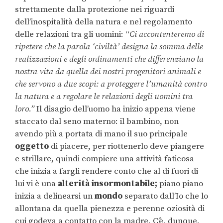
strettamente dalla protezione nei riguardi
dell’inospitalità della natura e nel regolamento
delle relazioni tra gli uomini: “
Ci accontenteremo di
ripetere che la parola ‘civiltà’ designa la somma delle
realizzazioni e degli ordinamenti che differenziano la
nostra vita da quella dei nostri progenitori animali e
che servono a due scopi: a proteggere l’umanità contro
la natura e a regolare le relazioni degli uomini tra
loro.”
Il disagio dell’uomo ha inizio appena viene
staccato dal seno materno: il bambino, non
avendo più a portata di mano il suo principale
oggetto
di piacere, per riottenerlo deve piangere
e strillare, quindi compiere una attività faticosa
che inizia a fargli rendere conto che al di fuori di
lui vi è una
alterità insormontabile;
piano piano
inizia a delinearsi un
mondo
separato dall’Io che lo
allontana da quella pienezza e perenne oziosità di
cui godeva a contatto con la madre. C’è, dunque,