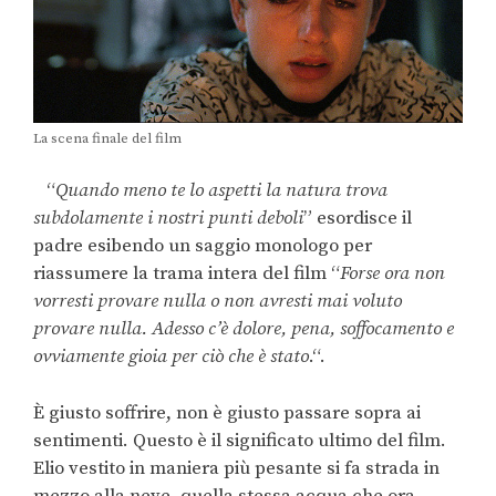
La scena finale del film
“
Quando meno te lo aspetti la natura trova
subdolamente i nostri punti deboli
” esordisce il
padre esibendo un saggio monologo per
riassumere la trama intera del film “
Forse ora non
vorresti provare nulla o non avresti mai voluto
provare nulla. Adesso c’è dolore, pena, soffocamento e
ovviamente gioia per ciò che è stato
.“.
È giusto soffrire, non è giusto passare sopra ai
sentimenti. Questo è il significato ultimo del film.
Elio vestito in maniera più pesante si fa strada in
mezzo alla neve, quella stessa acqua che ora