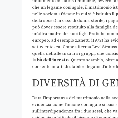
mutamento di status femminile, ovvero l’ac
che un legame coniugale, il matrimonio ist
nelle società africane in cui vi è istituito il
p
della sposa) in caso di donna sterile, i pa
può dover essere restituito alla famiglia d
un’altra madre dei suoi figli. Pratiche non
europeo, ad esempio Zanetti (1972) ha evid
settecentesca. Come afferma Levi-Strauss 
quella dell’alleanza fra i gruppi, che cons
tabù dell’incesto
. Questo scambio, oltre 
consente infatti di stabilire legami d’interd
DIVERSITÀ DI G
Data l’importanza del matrimonio nella socie
evidenzia come l’unione coniugale si basi 
sull’interdipendenza fra i due sessi, che va
evidenzia infatti che il bisogno di complem