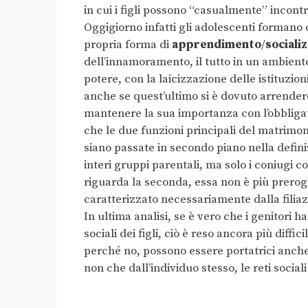
in cui i figli possono “casualmente” incont
Oggigiorno infatti gli adolescenti formano 
propria forma di
apprendimento
/
sociali
dell’innamoramento, il tutto in un ambiente 
potere, con la laicizzazione delle istituzion
anche se quest’ultimo si è dovuto arrendere
mantenere la sua importanza con l’obbligato
che le due funzioni principali del matrimoni
siano passate in secondo piano nella defini
interi gruppi parentali, ma solo i coniugi co
riguarda la seconda, essa non è più prerog
caratterizzato necessariamente dalla filia
In ultima analisi, se è vero che i genitori h
sociali dei figli, ciò è reso ancora più diffi
perché no, possono essere portatrici anche
non che dall’individuo stesso, le reti social