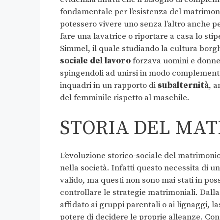
fondamentale per l’esistenza del matrimonio,
potessero vivere uno senza l’altro anche pe
fare una lavatrice o riportare a casa lo st
Simmel, il quale studiando la cultura bor
sociale del lavoro
forzava uomini e donne i
spingendoli ad unirsi in modo complement
inquadri in un rapporto di
subalternità
, a
del femminile rispetto al maschile.
STORIA DEL MA
L’evoluzione storico-sociale del matrimonio f
nella società. Infatti questo necessita di u
valido, ma questi non sono mai stati in poss
controllare le strategie matrimoniali. Dalla
affidato ai gruppi parentali o ai lignaggi, 
potere di decidere le proprie alleanze. Con i