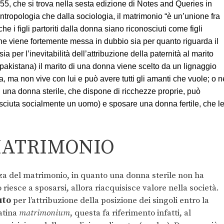
5, che si trova nella sesta edizione di Notes and Queries in
tropologia che dalla sociologia, il matrimonio “è un’unione fra
 i figli partoriti dalla donna siano riconosciuti come figli
ione viene fortemente messa in dubbio sia per quanto riguarda il
ia per l’inevitabilità dell’attribuzione della paternità al marito
pakistana) il marito di una donna viene scelto da un lignaggio
a, ma non vive con lui e può avere tutti gli amanti che vuole; o n
 una donna sterile, che dispone di ricchezze proprie, può
sciuta socialmente un uomo) e sposare una donna fertile, che l
MATRIMONIO
nza del matrimonio, in quanto una donna sterile non ha
riesce a sposarsi, allora riacquisisce valore nella società.
tuto
per l’attribuzione della posizione dei singoli entro la
latina
matrimonium
, questa fa riferimento infatti, al