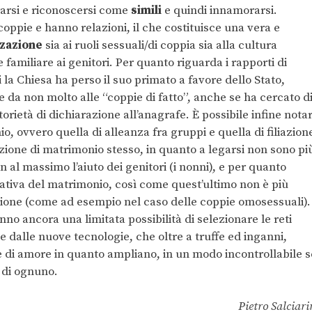
rarsi e riconoscersi come
simili
e quindi innamorarsi.
coppie e hanno relazioni, il che costituisce una vera e
zzazione
sia ai ruoli sessuali/di coppia sia alla cultura
familiare ai genitori. Per quanto riguarda i rapporti di
i la Chiesa ha perso il suo primato a favore dello Stato,
 da non molto alle “coppie di fatto”, anche se ha cercato d
rietà di dichiarazione all’anagrafe. È possibile infine nota
o, ovvero quella di alleanza fra gruppi e quella di filiazion
zione di matrimonio stesso, in quanto a legarsi non sono pi
n al massimo l’aiuto dei genitori (i nonni), e per quanto
ativa del matrimonio, così come quest’ultimo non è più
zione (come ad esempio nel caso delle coppie omosessuali).
anno ancora una limitata possibilità di selezionare le reti
cile dalle nuove tecnologie, che oltre a truffe ed inganni,
 di amore in quanto ampliano, in un modo incontrollabile s
i di ognuno.
Pietro Salciari