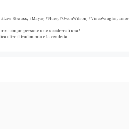
,
#Lavi-Strauss
,
#Mayar
,
#Nuer
,
#OwenWilson
,
#VinceVaughn
,
amor
morire cinque persone o ne uccideresti una?
lica oltre il tradimento e la vendetta