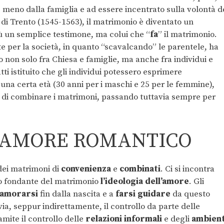
meno dalla famiglia e ad essere incentrato sulla volontà d
o di Trento (1545-1563), il matrimonio è diventato un
 un semplice testimone, ma colui che “
fa
” il matrimonio.
te per la società, in quanto “scavalcando” le parentele, ha
o non solo fra Chiesa e famiglie, ma anche fra individui e
atti istituito che gli individui potessero esprimere
una certa età (30 anni per i maschi e 25 per le femmine),
e di combinare i matrimoni, passando tuttavia sempre per
L’AMORE ROMANTICO
dei matrimoni di
convenienza
e
combinati
. Ci si incontra
 fondante del matrimonio
l’ideologia dell’amore
. Gli
nnamorarsi
fin dalla nascita e a
farsi guidare
da questo
ia, seppur indirettamente, il controllo da parte delle
amite il controllo delle
relazioni informali
e degli
ambient