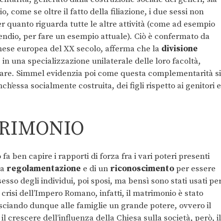
 come se oltre il fatto della filiazione, i due sessi non
r quanto riguarda tutte le altre attività (come ad esempio
ipendio, per fare un esempio attuale). Ciò è confermato da
ghese europea del XX secolo, afferma che la
divisione
n una specializzazione unilaterale delle loro facoltà,
are. Simmel evidenzia poi come questa complementarità si
nch’essa socialmente costruita, dei figli rispetto ai genitori e
TRIMONIO
a ben capire i rapporti di forza fra i vari poteri presenti
na
regolamentazione
e di un
riconoscimento
per essere
esso degli individui, poi sposi, ma bensì sono stati usati pe
 crisi dell’Impero Romano, infatti, il matrimonio è stato
lasciando dunque alle famiglie un grande potere, ovvero il
l crescere dell’influenza della Chiesa sulla società, però, il