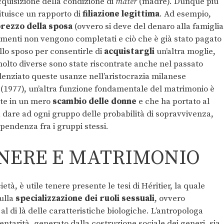
quisizione della condizione di
mater
(madre). Dunque più
ituisce un rapporto di
filiazione legittima
. Ad esempio,
rezzo della sposa
(ovvero si deve del denaro alla famiglia
gamenti non vengono completati e ciò che è già stato pagato
ello sposo per consentirle di
acquistargli
un’altra moglie,
 molto diverse sono state riscontrate anche nel passato
enziato queste usanze nell’aristocrazia milanese
(1977), un’altra funzione fondamentale del matrimonio è
iste in un mero
scambio delle donne
e che ha portato al
a dare ad ogni gruppo delle probabilità di sopravvivenza,
ipendenza fra i gruppi stessi.
ENERE E MATRIMONIO
tà, è utile tenere presente le tesi di Héritier, la quale
sulla
specializzazione dei ruoli sessuali
, ovvero
 al di là delle caratteristiche biologiche. L’antropologa
entarità, generato dalla costruzione sociale dei generi, sia