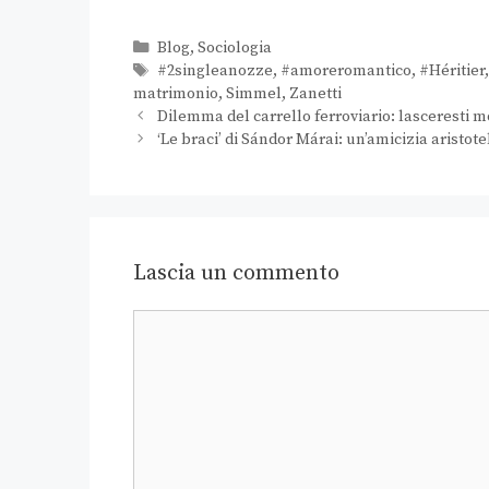
Blog
,
Sociologia
#2singleanozze
,
#amoreromantico
,
#Héritier
matrimonio
,
Simmel
,
Zanetti
Dilemma del carrello ferroviario: lasceresti 
‘Le braci’ di Sándor Márai: un’amicizia aristote
Lascia un commento