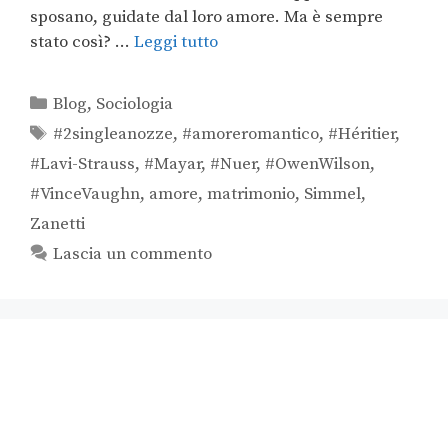
sposano, guidate dal loro amore. Ma è sempre
stato così? …
Leggi tutto
Blog
,
Sociologia
#2singleanozze
,
#amoreromantico
,
#Héritier
,
#Lavi-Strauss
,
#Mayar
,
#Nuer
,
#OwenWilson
,
#VinceVaughn
,
amore
,
matrimonio
,
Simmel
,
Zanetti
Lascia un commento