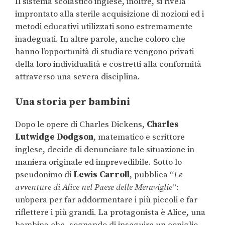
Il sistema scolastico inglese, inoltre, si rivela
improntato alla sterile acquisizione di nozioni ed i
metodi educativi utilizzati sono estremamente
inadeguati. In altre parole, anche coloro che
hanno l’opportunità di studiare vengono privati
della loro individualità e costretti alla conformità
attraverso una severa disciplina.
Una storia per bambini
Dopo le opere di Charles Dickens,
Charles
Lutwidge Dodgson
, matematico e scrittore
inglese, decide di denunciare tale situazione in
maniera originale ed imprevedibile. Sotto lo
pseudonimo di
Lewis Carroll
, pubblica “
Le
avventure di Alice nel Paese delle Meraviglie
“:
un’opera per far addormentare i più piccoli e far
riflettere i più grandi. La protagonista è Alice, una
bambina che, sognando di inseguire un coniglio