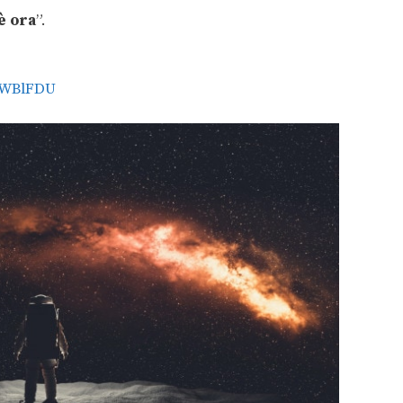
 è ora
”.
FWBlFDU