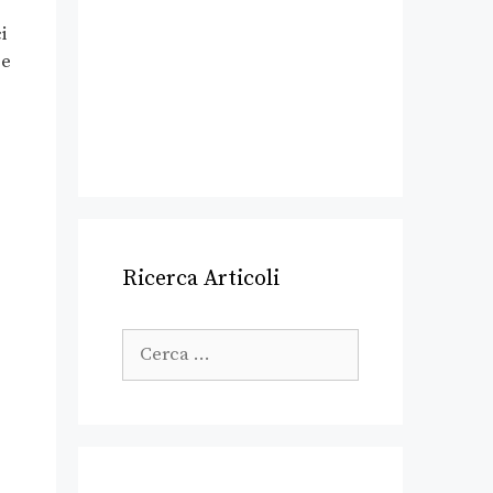
i
se
Ricerca Articoli