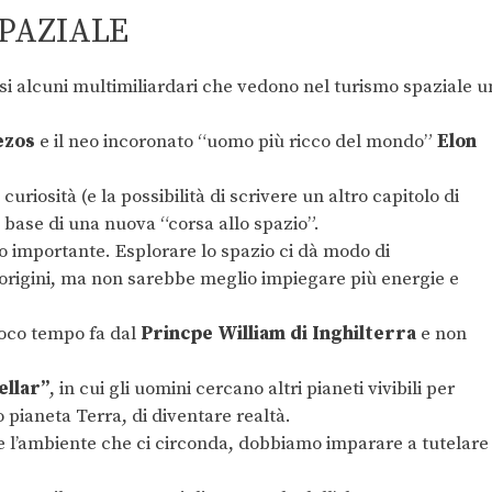
SPAZIALE
esi alcuni multimiliardari che vedono nel turismo spaziale u
ezos
e il neo incoronato “uomo più ricco del mondo”
Elon
riosità (e la possibilità di scrivere un altro capitolo di
a base di una nuova “corsa allo spazio”.
 importante. Esplorare lo spazio ci dà modo di
origini, ma non sarebbe meglio impiegare più energie e
poco tempo fa dal
Princpe William di Inghilterra
e non
ellar”
, in cui gli uomini cercano altri pianeti vivibili per
pianeta Terra, di diventare realtà.
e l’ambiente che ci circonda, dobbiamo imparare a tutelare