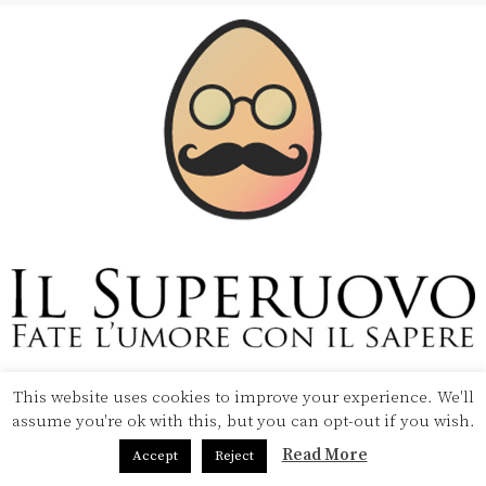
This website uses cookies to improve your experience. We'll
Copyright © 2020 Il Superuovo — Powered by Pipool
assume you're ok with this, but you can opt-out if you wish.
SRL
Read More
Accept
Reject