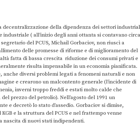
 decentralizzazione della dipendenza dei settori industrial
industriale ( all’inizio degli anni ottanta si contavano circ
mo segretario del PCUS, Michail Gorbaciov, non riuscì a
 fallimento delle promesse di riforme e di miglioramento del
ealtà fatta di bassa crescita riduzione dei consumi privati e
eralmente risulta impensabile in un economia pianificata.
he, anche diversi problemi legati a fenomeni naturali e non
magine e crearono un malcontento generale (l’incidente di
enia, inverni troppo freddi e estati molto calde che
 del prezzo del petrolio). Nell’agosto del 1991 un
te e decretò lo stato d’assedio. Gorbaciov si dimise,
KGB e la struttura del PCUS e nel frattempo venne
a nascita di nuovi stati indipendenti.