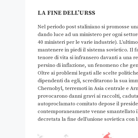
LA FINE DELL’URSS
Nel periodo post staliniano si promosse una
dando luce ad un ministero per ogni settore 
40 ministeri per le varie industrie). L’ulti
mantenere in piedi il sistema sovietico. Il
tenore di vita si infransero davanti a una r
persino di inflazione, un fenomeno che gen
Oltre ai problemi legati alle scelte politic
dipendenti da egli, screditarono la sua im
Chernobyl, terremoti in Asia centrale e Arm
provocarono danni gravi ai raccolti, caduta
autoproclamato comitato depose il presiden
contemporaneamente venne smantellato il 
decretata la fine dell’unione sovietica con l