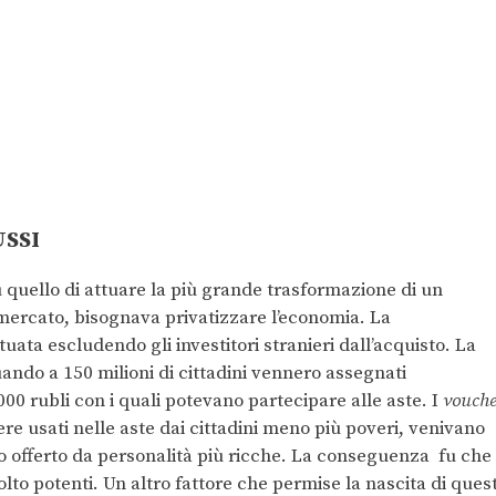
USSI
u quello di attuare la più grande trasformazione di un
ercato, bisognava privatizzare l’economia. La
tuata escludendo gli investitori stranieri dall’acquisto. La
uando a 150 milioni di cittadini vennero assegnati
000 rubli con i quali potevano partecipare alle aste. I
vouche
e usati nelle aste dai cittadini meno più poveri, venivano
 offerto da personalità più ricche. La conseguenza fu che
lto potenti. Un altro fattore che permise la nascita di ques