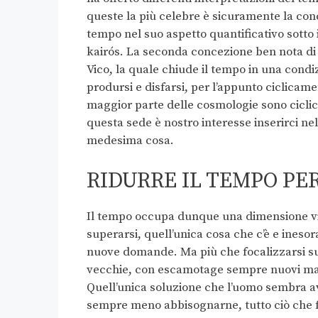
queste la più celebre è sicuramente la con
tempo nel suo aspetto quantificativo sotto 
kairós. La seconda concezione ben nota di 
Vico, la quale chiude il tempo in una cond
prodursi e disfarsi, per l’appunto ciclicamen
maggior parte delle cosmologie sono ciclic
questa sede è nostro interesse inserirci nel
medesima cosa.
RIDURRE IL TEMPO PE
Il tempo occupa dunque una dimensione vic
superarsi, quell’unica cosa che c’è e inesor
nuove domande. Ma più che focalizzarsi su
vecchie, con escamotage sempre nuovi ma o
Quell’unica soluzione che l’uomo sembra ave
sempre meno abbisognarne, tutto ciò che f