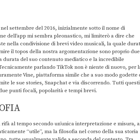
nel settembre del 2016, inizialmente sotto il nome di
ne dell’app mi sembra pleonastico, mi limiterò a dire che
iste nella condivisione di brevi video musicali, la quale dura
ornire il topos della nostra argomentazione sono proprio due
 durata del suo contenuto mediatico e la incredibile
 Tecnicamente parlando TikTok non è niente di nuovo, per l
curamente Vine, piattaforma simile che a suo modo godette 
te le sue stories, Snapchat e via discorrendo. Tutti questi
ue punti focali, popolarità e tempi brevi.
OFIA
si rifà al tempo secondo un’unica interpretazione e misura, a
ticamente “utile”, ma la filosofia nel corso della sua storia
empo, tutte ugualmente valide a seconda del contesto. Tra