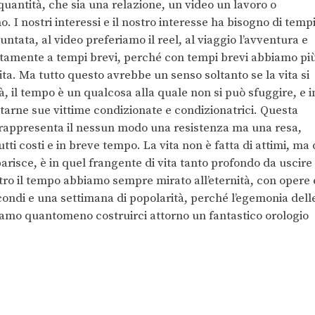
uantità, che sia una relazione, un video un lavoro o
. I nostri interessi e il nostro interesse ha bisogno di temp
ntata, al video preferiamo il reel, al viaggio l’avventura e
rzatamente a tempi brevi, perché con tempi brevi abbiamo pi
ita. Ma tutto questo avrebbe un senso soltanto se la vita si
à, il tempo è un qualcosa alla quale non si può sfuggire, e i
tarne sue vittime condizionate e condizionatrici. Questa
rappresenta il nessun modo una resistenza ma una resa,
tti costi e in breve tempo. La vita non è fatta di attimi, ma 
risce, è in quel frangente di vita tanto profondo da uscire
ro il tempo abbiamo sempre mirato all’eternità, con opere 
condi e una settimana di popolarità, perché l’egemonia dell
amo quantomeno costruirci attorno un fantastico orologio