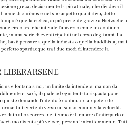
cezione greca, decisamente la più attuale, che divideva il
il nome di chrònos e nel suo aspetto qualitativo, detto
tempo è quella ciclica, ai più presente grazie a Nietzsche o
izione circolare che intende l’universo come un continuo
te, in una serie di eventi ripetuti nel corso degli anni. La
he, basti pensare a quella induista o quella buddhista, ma 
 perfetto spartiacque tra i due modi di intendere la
R LIBERARSENE
ina e lontana a noi, un limite da intendersi ma non da
abilmente ci sarà, il quale ad ogni tentata risposta pone
 queste domande l’intento è continuare a ripetere le
rmai tutti vertenti verso un senso comune: la velocità.
r dato allo scorrere del tempo è il tentare d’anticiparlo e
acciamo diventa più veloce, persino l’intrattenimento. Tut