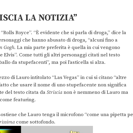
RISCIA LA NOTIZIA”
i “Rolls Royce”. “È evidente che si parla di droga,” dice la
ersonaggi che hanno abusato di droga, “alcuni fino a
an Gogh
. La mia parte preferita è quella in cui vengono
Elvis”. Come tutti gli altri personaggi citati nel testo
allo da stupefacenti”, ma poi l’asticella si alza.
zzo di Lauro intitolato “Las Vegas” in cui si citano “altre
l fatto che usare il nome di uno stupefacente non significa
te del testo citata da
Striscia
non è nemmeno di Lauro ma
 come featuring.
i sostiene che Lauro tenga il microfono “come una pipetta pe
rissima
come sottofondo.