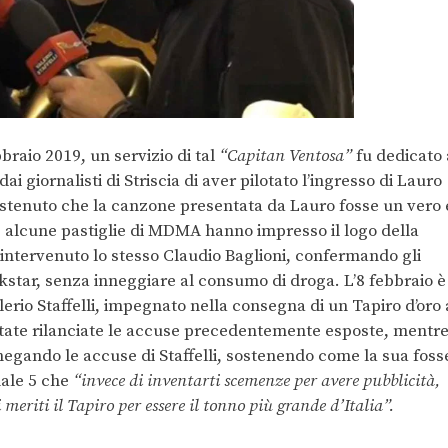
braio 2019, un servizio di tal
“Capitan Ventosa”
fu dedicato 
ai giornalisti di Striscia di aver pilotato l’ingresso di Lauro
stenuto che la canzone presentata da Lauro fosse un vero 
 alcune pastiglie di MDMA hanno impresso il logo della
è intervenuto lo stesso Claudio Baglioni, confermando gli
ockstar, senza inneggiare al consumo di droga. L’8 febbraio è
lerio Staffelli, impegnato nella consegna di un Tapiro d’oro 
 state rilanciate le accuse precedentemente esposte, mentr
negando le accuse di Staffelli, sostenendo come la sua foss
nale 5 che
“invece di inventarti scemenze per avere pubblicità,
 meriti il Tapiro per essere il tonno più grande d’Italia”.