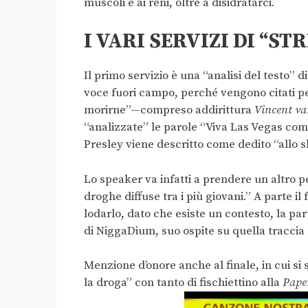
muscoli e ai reni, oltre a disidratarci.
I VARI SERVIZI DI “ST
Il primo servizio è una “analisi del testo” d
voce fuori campo, perché vengono citati p
morirne”—compreso addirittura
Vincent v
“analizzate” le parole “Viva Las Vegas come 
Presley viene descritto come dedito “allo sb
Lo speaker va infatti a prendere un altro pe
droghe diffuse tra i più giovani.” A parte i
lodarlo, dato che esiste un contesto, la par
di NiggaDium, suo ospite su quella traccia
Menzione d’onore anche al finale, in cui s
la droga” con tanto di fischiettino alla
Pape