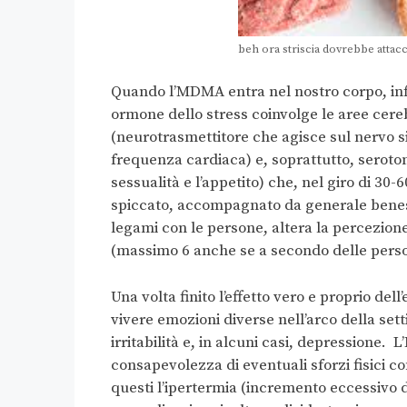
beh ora striscia dovrebbe atta
Quando l’MDMA entra nel nostro corpo, infl
ormone dello stress coinvolge le aree cereb
(neurotrasmettitore che agisce sul nervo 
frequenza cardiaca) e, soprattutto, seroton
sessualità e l’appetito) che, nel giro di 30-
spiccato, accompagnato da generale benesse
legami con le persone, altera la percezione
(massimo 6 anche se a secondo delle pers
Una volta finito l’effetto vero e proprio del
vivere emozioni diverse nell’arco della sett
irritabilità e, in alcuni casi, depressione.
consapevolezza di eventuali sforzi fisici com
questi l’ipertermia (incremento eccessivo