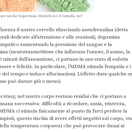
ccare anche Superman, Heineken e il Canada, no?
uenza il nostro cervello rilasciando noradrenalina (detta
rali dedicate all’attenzione e alle reazioni), dopamina
simpatico aumentando la pressione del sangue e la
ina (neurotrasmettitore che influenza l’umore, il sonno, la
60 minuti dall’assunzione, ci portano in uno stato di euforia
re e felicità. In particolare, l’MDMA stimola l’empatia e i
 del tempo e induce allucinazioni. L’effetto dura qualche o
one può durare più o meno).
l’ecstasy, nel nostro corpo restano residui che ci portano a
imana successiva: difficoltà a ricordare, ansia, tristezza,
 L’MDMA ci stimola fisicamente al punto da farci perdere la
piuti, questo rischia di avere effetti negativi sul corpo, tra
 della temperatura corporea) che può provocare danni ai