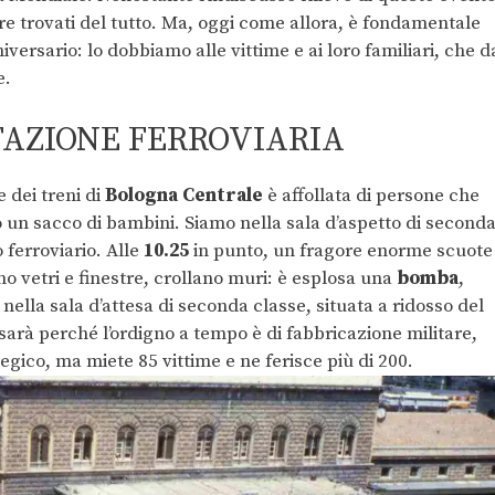
re trovati del tutto. Ma, oggi come allora, è fondamentale
versario: lo dobbiamo alle vittime e ai loro familiari, che d
e.
TAZIONE FERROVIARIA
e dei treni di
Bologna Centrale
è affollata di persone che
 un sacco di bambini. Siamo nella sala d’aspetto di second
 ferroviario. Alle
10.25
in punto, un fragore enorme scuote
o vetri e finestre, crollano muri: è esplosa una
bomba
,
lla sala d’attesa di seconda classe, situata a ridosso del
sarà perché l’ordigno a tempo è di fabbricazione militare,
egico, ma miete 85 vittime e ne ferisce più di 200.