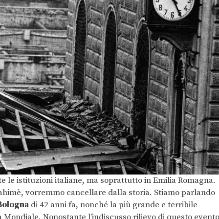
te le istituzioni italiane, ma soprattutto in Emilia Romagna.
ahimè, vorremmo cancellare dalla storia. Stiamo parlando
 Bologna
di 42 anni fa, nonché la più grande e terribile
 Mondiale. Nonostante l’indiscusso rilievo di questo evento