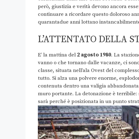
però, giustizia e verità devono ancora esse
continuare a ricordare questo doloroso anni
quarantadue anni lottano instancabilment
L’ATTENTATO DELLA S
E’ la mattina del
2 agosto 1980
. La stazion
vanno o che tornano dalle vacanze, ci sono
classe, situata nell’ala Ovest del complesso
tutto. Si alza una polvere enorme, esplodon
contenuta dentro una valigia abbandonata ne
muro portante. La detonazione è terribile: 
sarà perché è posizionata in un punto strat