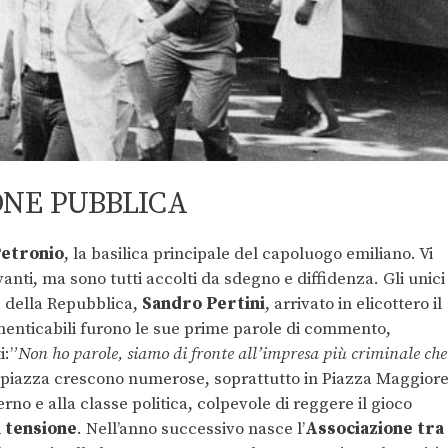
IONE PUBBLICA
Petronio
, la basilica principale del capoluogo emiliano. Vi
vanti, ma sono tutti accolti da sdegno e diffidenza. Gli unici
te della Repubblica,
Sandro Pertini
, arrivato in elicottero il
imenticabili furono le sue prime parole di commento,
i:”
Non ho parole, siamo di fronte all’impresa più criminale che
i piazza crescono numerose, soprattutto in Piazza Maggiore
no e alla classe politica, colpevole di reggere il gioco
a tensione
. Nell’anno successivo nasce l’
Associazione tra 