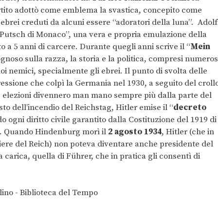
rtito adottò come emblema la svastica, concepito come
 ebrei creduti da alcuni essere “adoratori della luna”. Adolf
l “Putsch di Monaco”, una vera e propria emulazione della
a 5 anni di carcere. Durante quegli anni scrive il “
Mein
gnoso sulla razza, la storia e la politica, compresi numeros
i nemici, specialmente gli ebrei. Il punto di svolta delle
essione che colpì la Germania nel 1930, a seguito del croll
e elezioni divennero man mano sempre più dalla parte del
sto dell’incendio del Reichstag, Hitler emise il “
decreto
 ogni diritto civile garantito dalla Costituzione del 1919 di
e. Quando Hindenburg morì il
2 agosto 1934
, Hitler (che in
iere del Reich) non poteva diventare anche presidente del
 carica, quella di Führer, che in pratica gli consentì di