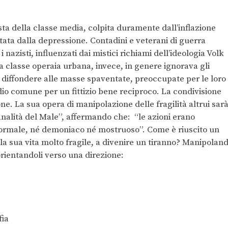
ista della classe media, colpita duramente dall’inflazione
tata dalla depressione. Contadini e veterani di guerra
nazisti, influenzati dai mistici richiami dell’ideologia Volk
La classe operaia urbana, invece, in genere ignorava gli
er diffondere alle masse spaventate, preoccupate per le loro
odio comune per un fittizio bene reciproco. La condivisione
ne. La sua opera di manipolazione delle fragilità altrui sar
nalità del Male”, affermando che: “le azioni erano
normale, né demoniaco né mostruoso”. Come è riuscito un
la sua vita molto fragile, a divenire un tiranno? Manipolan
rientandoli verso una direzione:
fia