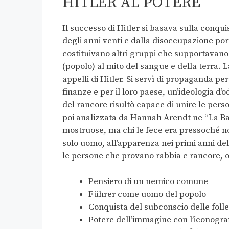
HITLER AL POTERE
Il successo di Hitler si basava sulla conqu
degli anni venti e dalla disoccupazione por
costituivano altri gruppi che supportavano i 
(popolo) al mito del sangue e della terra. 
appelli di Hitler. Si servì di propaganda p
finanze e per il loro paese, un’ideologia d’
del rancore risultò capace di unire le perso
poi analizzata da Hannah Arendt ne “La Ba
mostruose, ma chi le fece era pressoché 
solo uomo, all’apparenza nei primi anni del
le persone che provano rabbia e rancore, o
Pensiero di un nemico comune
Führer come uomo del popolo
Conquista del subconscio delle folle
Potere dell’immagine con l’iconogra