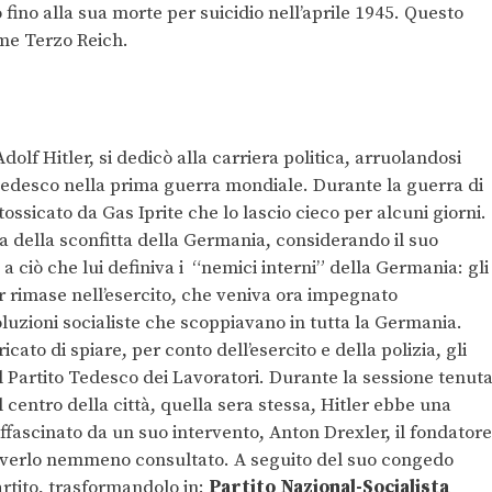
fino alla sua morte per suicidio nell’aprile 1945. Questo
ome Terzo Reich.
dolf Hitler, si dedicò alla carriera politica, arruolandosi
 tedesco nella prima guerra mondiale. Durante la guerra di
ssicato da Gas Iprite che lo lascio cieco per alcuni giorni.
 della sconfitta della Germania, considerando il suo
a ciò che lui definiva i “nemici interni” della Germania: gli
er rimase nell’esercito, che veniva ora impegnato
luzioni socialiste che scoppiavano in tutta la Germania.
ato di spiare, per conto dell’esercito e della polizia, gli
 il Partito Tedesco dei Lavoratori. Durante la sessione tenut
l centro della città, quella sera stessa, Hitler ebbe una
Affascinato da un suo intervento, Anton Drexler, il fondatore
za averlo nemmeno consultato. A seguito del suo congedo
artito, trasformandolo in:
Partito Nazional-Socialista