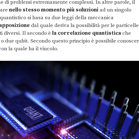
ne di problemi estremamente complessi. In altre parole, il
sare
nello stesso momento più soluzioni
ad un singolo
uantistico si basa su due leggi della meccanica
rapposizione
dal quale deriva la possibilità per le particelle
 diversi. Il secondo è
la correlazione quantistica
che
le o due qubit. Secondo questo principio è possibile conosce
con la quale ha il vincolo.