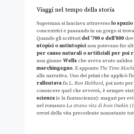
Viaggi nel tempo della storia
Superman si lanciava attraverso
lo spazio
concentrici e passando in un gorgo si trova
Quando gli scrittori
del ’700 e dell’800
dove
utopici o antiutopici
non potevano far alt
per cause naturali o artificiali per poi 
non giunse
Wells
che aveva avuto un’idea 
marchingegno
. E appunto
The Time Machi
alla narrativa. Uno dei primi che applicò l
rallentava
fu
L. Ron Hubbard
, poi noto pe
conoscere quel che avverrà, è sempre stat
scienza
(e la fantascienza): magari per ev
nel romanzo
La strana vita di Ivan Osokin (
errori della vita precedente nonostante tut