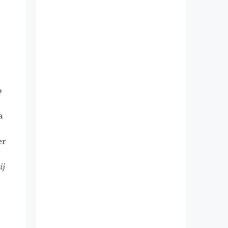
o
a
er
ij