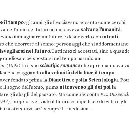
 e il tempo
: gli anni gli sfrecciavano accanto come cerchi
va nell’anno del futuro in cui doveva
salvare l’umanità
.
vano immaginare un futuro e descriverlo con
intenti
ro che ricorrere al sonno: personaggi che si addormentano
risvegliarsi nel futuro
.Tutti mezzi accettati, sino a quand
grandiosa cioè spostarsi nel tempo usando un
ne (1895)
fu il suo
scientific romance
che aprì una nuova vi
’idea che viaggiando
alla velocità della luce il tempo
r aver fondato prima la
Dianetica
e poi
la Scientologia
. Pot
o il sogno dell’uomo, prima
attraverso gli dei poi la
itare gli sbagli del passato. Ma come racconta
P.D. Ouspensk
1947)
, proprio aver visto il futuro ci impedisce di evitare gli
ti i nostri sforzi sarà sempre la medesima.