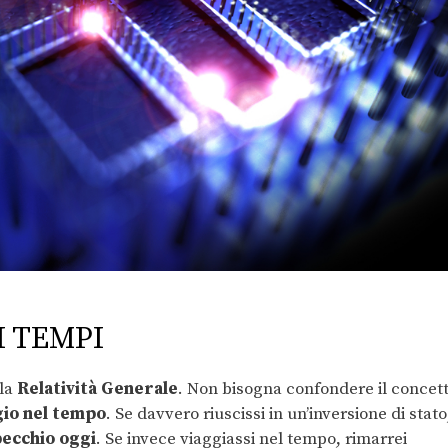
I TEMPI
lla
Relatività Generale
. Non bisogna confondere il concet
gio nel tempo
. Se davvero riuscissi in un’inversione di stato
ecchio oggi
. Se invece viaggiassi nel tempo, rimarrei