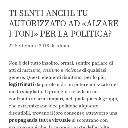
TI SENTI ANCHE TU
AUTORIZZATO AD «ALZARE
I TONI» PER LA POLITICA?
22 Settembre 2018
di
admin
Non è del tutto insolito, ormai, sentire parlare di
atti di
razzismo
,
sessismo
e
violenze
di qualsiasi
genere. Questi elementi risultano, per lo più,
legittimati
da parole e da un potere utilizzato nel
modo sbagliato. Il problema risiede in un
confronto ad armi impari, nel quale piccoli gruppi,
che estremizzano idee politiche alquanto
discutibili, trovano il loro consenso attraverso una
propaganda tutta virtuale
si scontrano con
macrogruppi che, la maggior parte delle volte,