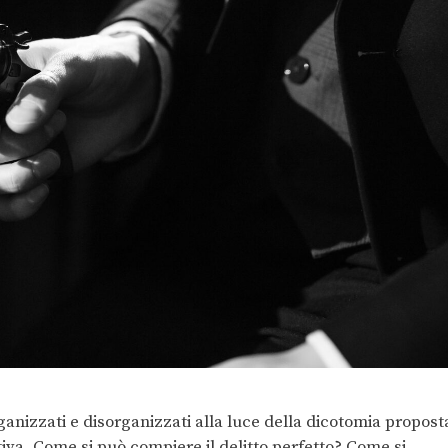
rganizzati e disorganizzati alla luce della dicotomia propost
iva. Come si può compiere il delitto perfetto? Come si