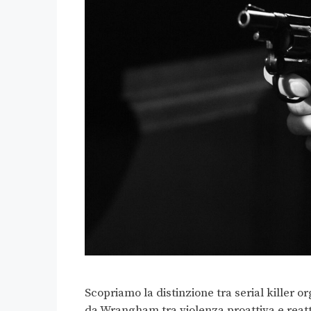
Scopriamo la distinzione tra serial killer o
da Wrangham tra violenza proattiva e reatt