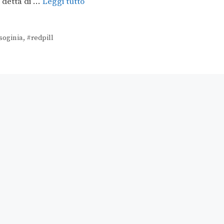
a detta di …
Leggi tutto
soginia
,
#redpill