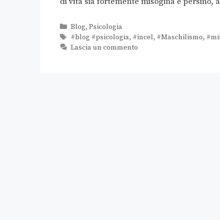
di vita sia fortemente misogina e persino, 
Blog
,
Psicologia
#blog #psicologia
,
#incel
,
#Maschilismo
,
#mi
Lascia un commento