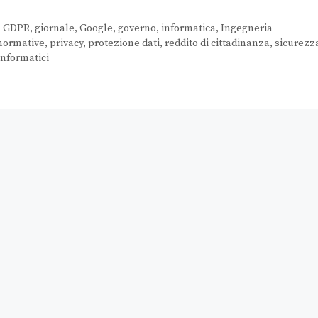
,
GDPR
,
giornale
,
Google
,
governo
,
informatica
,
Ingegneria
normative
,
privacy
,
protezione dati
,
reddito di cittadinanza
,
sicurezz
informatici